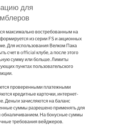
рацию для
эмблеров
тся максимально востребованным на
формируется из серии FS и акционных
ме. Для использования Велком Пака
 счет в official клубе, а после этого
ьную сумму или больше. Лимиты
вующих пунктах пользовательского
акции.
яется проверенными платежными
яются кредитные карточки, интернет-
ие. Деньги зачисляются на баланс
енные суммы разрешено применять для
м обналичиванием. На бонусные суммы
ичные требования вейджеров.