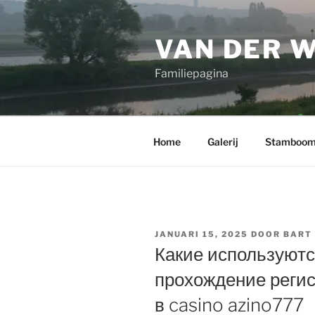
Ga
naar
VAN DER 
de
inhoud
Familiepagina
Home
Galerij
Stamboo
GEPLAATST
JANUARI 15, 2025
DOOR
BART
OP
Какие используютс
прохождение реги
в casino azino777