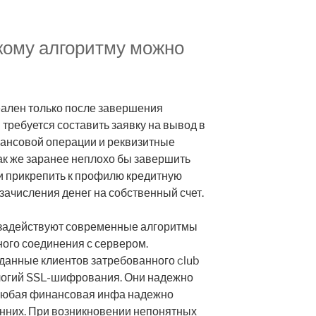
акому алгоритму можно
ален только после завершения
требуется составить заявку на вывод в
нансовой операции и реквизитные
ак же заранее неплохо бы завершить
 прикрепить к профилю кредитную
зачисления денег на собственный счет.
 задействуют современные алгоритмы
ого соединения с сервером.
анные клиентов затребованного club
логий SSL-шифрования. Они надежно
. Любая финансовая инфа надежно
онних. При возникновении непонятных