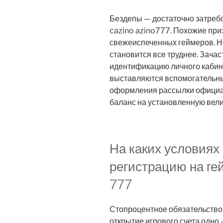
Бездепы — достаточно затреб
cazino azino777. Похожие пр
свежеиспеченных геймеров. Н
становится все труднее. Зачас
идентификацию личного каби
выставляются вспомогательн
оформления рассылки официал
баланс на установленную вели
На каких условиях
регистрацию на ге
777
Стопроцентное обязательство 
открытие игрового счета одно