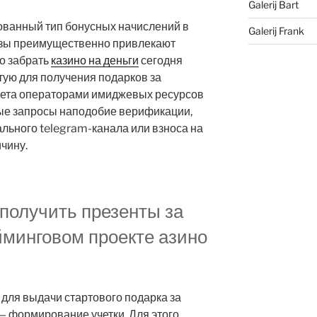
Galerij Bart
ованный тип бонусных начислений в
Galerij Frank
изы преимущественно привлекают
о забрать
казино на деньги
сегодня
тую для получения подарков за
нета операторами имиджевых ресурсов
ые запросы наподобие верификации,
ьного telegram-канала или взноса на
чину.
 получить презенты за
йминговом проекте азино
для выдачи стартового подарка за
 — формирование учетки. Для этого