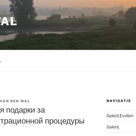
WAL
m
NAVIGATIE
 VAN DER WAL
я подарки за
Galerij Evelien
страционной процедуры
Galerij