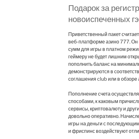
Подарок за регист
новоиспеченных г
Приветственный пакет считае
веб-платформе азино 777. Он 
сумм для игры в платном режи
геймеру не будет лишним открыть
пополнить баланс на минимал
демонстрируются в соответст
соглашения club или в обзоре 
Пополнение счета осуществл
способами, к каковым причисл
сервисы, криптовалюту и друг
довольно оперативно. Начисл
игры на деньги с последующи
и фриспинс воздействуют отл