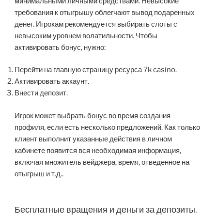
минимальными личными средствами. Невысокие
требования к отыгрышу облегчают вывод подаренных
денег. Игрокам рекомендуется выбирать слоты с
невысоким уровнем волатильности. Чтобы
активировать бонус, нужно:
Перейти на главную страницу ресурса 7k casino.
Активировать аккаунт.
Внести депозит.
Игрок может выбрать бонус во время создания
профиля, если есть несколько предложений. Как только
клиент выполнит указанные действия в личном
кабинете появится вся необходимая информация,
включая множитель вейджера, время, отведенное на
отыгрыш и т.д..
Бесплатные вращения и деньги за депозиты.