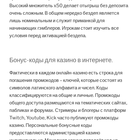
Высокий множитель x50 делает отыгрыш без депозита
очень сложным. В общем нередко бездеп является
лишь номинальным и служит приманкой для
начинающих гэмблеров. Игрокам стоит изучить все
условия перед активацией бездепа.
Бонус-коды для казино в интернете.
Фактически в каждом онлайн-казино есть строка для
погашения промокодов – ключей, которые состоят из
символов латинского алфавита и чисел. Коды
классифицируются на общие и личные. Промокоды
общего доступа размещаются на тематических сайтах,
пабликах и форумах. Стримеры и блогеры с платформ
Twitch, Youtube, Kick часто публикуют промокоды
казино. Персональные бонусные коды
предоставляются администрацией казино