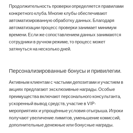
Продолжительность проверки определяется правилами
конкретного клуба. Многие клубы обеспечивают
автоматизированную обработку данных. Благодаря
автоматизации процесс проверки занимает минимум
времени. Если же сопоставлением данных занимаются
сотрудники в ручном режиме, то процесс может
затянуться на несколько дней.
Персонализированные бонусы и привилегии.
Активным клиентам с частыми депозитами и участием в
акциях предлагают эксклюзивные награды. Особые
преимущества включают персонального консультанта,
ускоренный вывод средств, участие в VIP-
мероприятиях и упрощённые условия отыгрыша. Игроки
получают увеличение лимитов, уменьшение комиссий,
дополнительные денежные или бонусные награды.