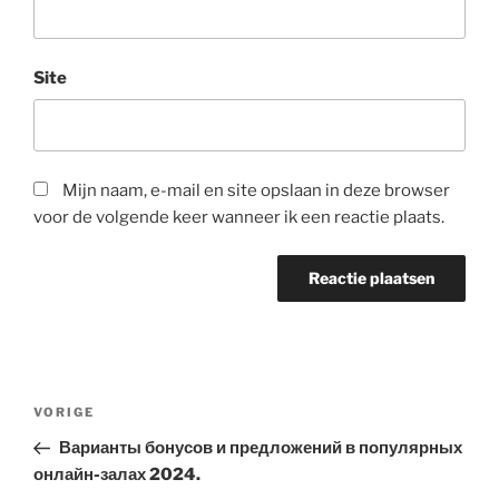
Site
Mijn naam, e-mail en site opslaan in deze browser
voor de volgende keer wanneer ik een reactie plaats.
Berichtnavigatie
Vorig
VORIGE
bericht
Варианты бонусов и предложений в популярных
онлайн-залах 2024.