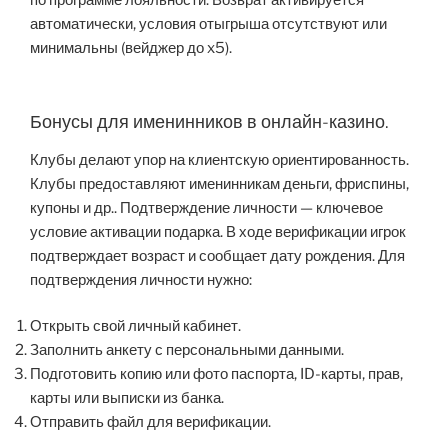
автоматически, условия отыгрыша отсутствуют или
минимальны (вейджер до x5).
Бонусы для именинников в онлайн-казино.
Клубы делают упор на клиентскую ориентированность.
Клубы предоставляют именинникам деньги, фриспины,
купоны и др.. Подтверждение личности — ключевое
условие активации подарка. В ходе верификации игрок
подтверждает возраст и сообщает дату рождения. Для
подтверждения личности нужно:
Открыть свой личный кабинет.
Заполнить анкету с персональными данными.
Подготовить копию или фото паспорта, ID-карты, прав,
карты или выписки из банка.
Отправить файл для верификации.