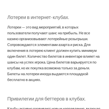
Лотереи в интернет-клубах.
Лотереи — это вид мероприятий, в которых
пользователи получают шанс на прибыль. Не все
казино организовывают лотерейные розыгрыши.
Сопровождаются элементами азарта и риска. Для
включения в лотерею клиент должен купить минимум
один билет. Количество билетов в инвентаре влияет на
шансы на успех игрока. Цена билетов варьируется по
клубам, но их покупка возможна только за деньги.
Билеты на лотереи иногда выдаются площадкой
бесплатно в акциях.
Привилегии для беттеров в клубах.
Клубы активно развивают новые направления, включая