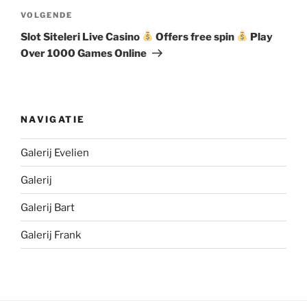
Volgend
VOLGENDE
bericht
Slot Siteleri Live Casino
Offers free spin
Play
Over 1000 Games Online
NAVIGATIE
Galerij Evelien
Galerij
Galerij Bart
Galerij Frank