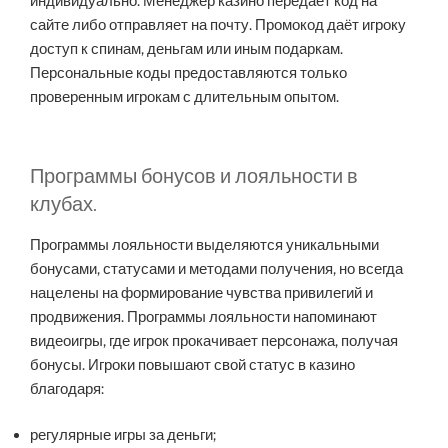
индивидуально. Менеджер казино передаёт код на
сайте либо отправляет на почту. Промокод даёт игроку
доступ к спинам, деньгам или иным подаркам.
Персональные коды предоставляются только
проверенным игрокам с длительным опытом.
Программы бонусов и лояльности в
клубах.
Программы лояльности выделяются уникальными
бонусами, статусами и методами получения, но всегда
нацелены на формирование чувства привилегий и
продвижения. Программы лояльности напоминают
видеоигры, где игрок прокачивает персонажа, получая
бонусы. Игроки повышают свой статус в казино
благодаря:
регулярные игры за деньги;