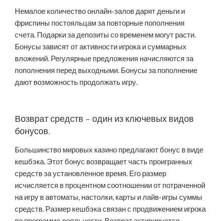
Немалое количество онлайн-залов дарят деньги и
фриспины постояльцам за повторные пополнения
счета. Подарки за депозиты со временем могут расти.
Бонусы зависят от активности игрока и суммарных
вложений. Регулярные предложения начисляются за
пополнения перед выходными. Бонусы за пополнение
дают возможность продолжать игру.
Возврат средств – один из ключевых видов
бонусов.
Большинство мировых казино предлагают бонус в виде
кешбэка. Этот бонус возвращает часть проигранных
средств за установленное время. Его размер
исчисляется в процентном соотношении от потраченной
на игру в автоматы, настолки, карты и лайв-игры суммы
средств. Размер кешбэка связан с продвижением игрока
по программе лояльности. Возврат активируется