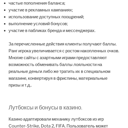
частые пополнения баланса;
участие в рекламных кампаниях;
использование доступных поощрений;
выполнение условий бонусов;
участие в пабликах бренда и мессенджерах.
За перечисленные действия клиенты получают баллы.
Ранг игрока увеличивается с ростом накопленных очков.
Многие сайты с азартными играми предоставляют
возможность обменивать баллы лояльности на
реальные деньги либо же тратить их в специальном
магазине, конвертируя в фриспины, материальные
призы и т.д..
Лутбоксы и бонусы в казино.
Казино адаптировали механику лутбоксов из игр
Counter-Strike, Dota 2, FIFA. Пользователь может