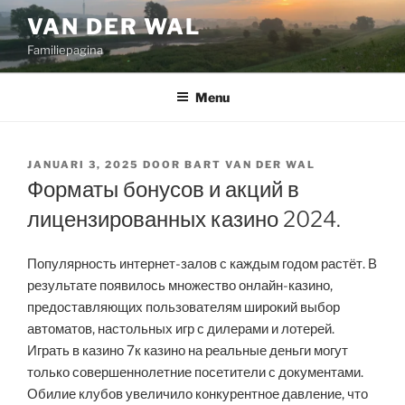
Ga
VAN DER WAL
naar
Familiepagina
de
inhoud
Menu
GEPLAATST
JANUARI 3, 2025
DOOR
BART VAN DER WAL
OP
Форматы бонусов и акций в
лицензированных казино 2024.
Популярность интернет-залов с каждым годом растёт. В
результате появилось множество онлайн-казино,
предоставляющих пользователям широкий выбор
автоматов, настольных игр с дилерами и лотерей.
Играть в казино 7к казино на реальные деньги могут
только совершеннолетние посетители с документами.
Обилие клубов увеличило конкурентное давление, что