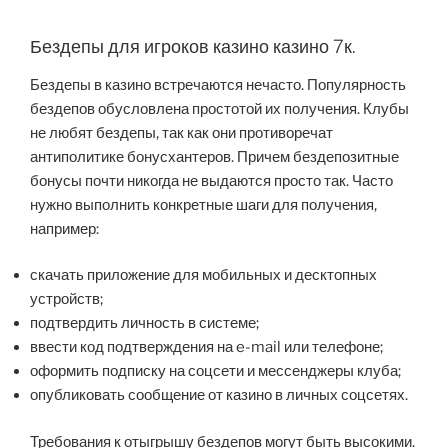
Бездепы для игроков казино казино 7к.
Бездепы в казино встречаются нечасто. Популярность
бездепов обусловлена простотой их получения. Клубы
не любят бездепы, так как они противоречат
антиполитике бонусхантеров. Причем бездепозитные
бонусы почти никогда не выдаются просто так. Часто
нужно выполнить конкретные шаги для получения,
например:
скачать приложение для мобильных и десктопных
устройств;
подтвердить личность в системе;
ввести код подтверждения на e-mail или телефоне;
оформить подписку на соцсети и мессенджеры клуба;
опубликовать сообщение от казино в личных соцсетях.
Требования к отыгрышу бездепов могут быть высокими.