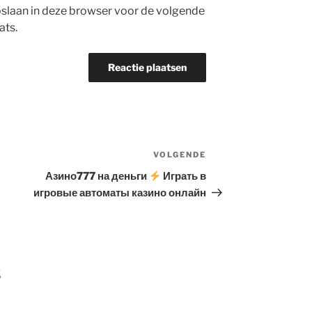
opslaan in deze browser voor de volgende
ats.
VOLGENDE
Volgend
bericht
Азино777 на деньги
Играть в
игровые автоматы казино онлайн
s