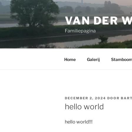
Ga
naar
VAN DER 
de
inhoud
Familiepagina
Home
Galerij
Stamboo
GEPLAATST
DECEMBER 2, 2024
DOOR
BART
OP
hello world
hello world!!!