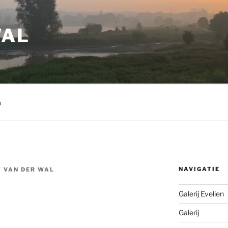
WAL
m
NAVIGATIE
 VAN DER WAL
Galerij Evelien
Galerij