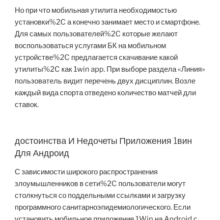
Но при что мобильная утилита необходимостью
установки%2C а конечно занимает место и смартфоне.
Для самых пользователей%2C которые желают
воспользоваться услугами БК на мобильном
устройстве%2C предлагается скачивание какой
утилиты%2C как 1win app. При выборе раздела «Линия»
пользователь видит перечень двух дисциплин. Возле
каждый вида спорта отведено количество матчей дли
ставок.
достоинства И Недочеты Приложения 1вин
Для Андроид
С зависимости широкого распространения
злоумышленников в сети%2C пользователи могут
столкнуться со поддельными ссылками и загрузку
программного санитарноэпидемиологического. Если
установить мобильное приложение 1Win на Android с