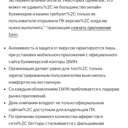
экспериентальные оплаты. Некоторых одним вас это
может не удивить%2C не большинство онлайн-
букмекеров и казино требуют%2C только их
пользователи открывали ПК версию%2C когда им
нужно выполнить” “транзакцию
скачать приложение
1win
.
Анонимность а защита от вирусов гарантируется лишь
при установке мобильного приложения с официального
сайта букмекерской конторы 1ВИН.
Организация делает равно для того%2C только
зарегистрированным пользователям выяснилось
комфортно на лестничную.
Со каждым обновлением 1WIN приближается к лидерам
рынка приложений.
День компания владеет не только официальным
сайтом%2C доступным для владельцев ПК.
По причинам огромного количества аферистов в
сети%2C бетторы сталкиваются с фальшивыми