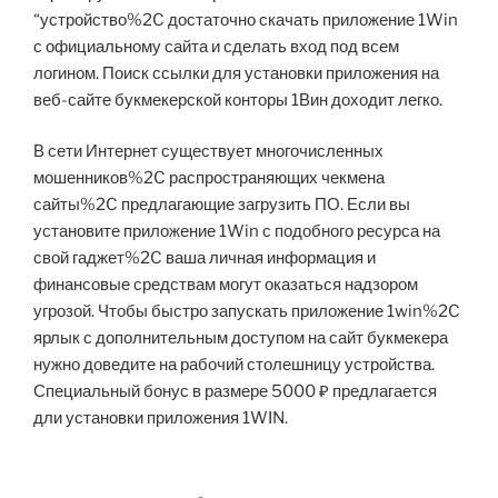
“устройство%2C достаточно скачать приложение 1Win
с официальному сайта и сделать вход под всем
логином. Поиск ссылки для установки приложения на
веб-сайте букмекерской конторы 1Вин доходит легко.
В сети Интернет существует многочисленных
мошенников%2C распространяющих чекмена
сайты%2C предлагающие загрузить ПО. Если вы
установите приложение 1Win с подобного ресурса на
свой гаджет%2C ваша личная информация и
финансовые средствам могут оказаться надзором
угрозой. Чтобы быстро запускать приложение 1win%2C
ярлык с дополнительным доступом на сайт букмекера
нужно доведите на рабочий столешницу устройства.
Специальный бонус в размере 5000 ₽ предлагается
дли установки приложения 1WIN.