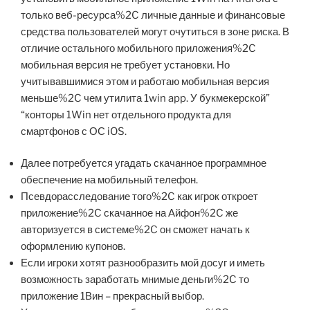
только веб-ресурса%2C личные данные и финансовые
средства пользователей могут очутиться в зоне риска. В
отличие остального мобильного приложения%2C
мобильная версия не требует установки. Но
учитывавшимися этом и работаю мобильная версия
меньше%2C чем утилита 1win app. У букмекерской”
“конторы 1Win нет отдельного продукта для
смартфонов с ОС iOS.
Далее потребуется угадать скачанное программное
обеспечение на мобильный телефон.
Псевдорасследование того%2C как игрок откроет
приложение%2C скачанное на Айфон%2C же
авторизуется в системе%2C он сможет начать к
оформлению купонов.
Если игроки хотят разнообразить мой досуг и иметь
возможность заработать мнимые деньги%2C то
приложение 1Вин – прекрасный выбор.