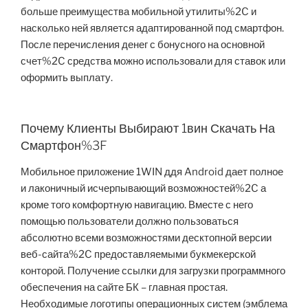
больше преимущества мобильной утилиты%2C и
насколько ней является адаптированной под смартфон.
После перечисления денег с бонусного на основной
счет%2C средства можно использовали для ставок или
оформить выплату.
Почему Клиенты Выбирают 1вин Скачать На
Смартфон%3F
Мобильное приложение 1WIN ддя Android дает полное
и лаконичный исчерпывающий возможностей%2C а
кроме того комфортную навигацию. Вместе с него
помощью пользователи должно пользоваться
абсолютно всеми возможностями десктопной версии
веб-сайта%2C предоставляемыми букмекерской
конторой. Получение ссылки для загрузки программного
обеспечения на сайте БК – главная простая.
Необходимые логотипы операционных систем (эмблема