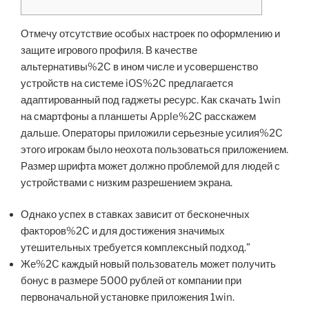
Отмечу отсутствие особых настроек по оформлению и
защите игрового профиля. В качестве
альтернативы%2C в ином числе и усовершенство
устройств на системе iOS%2C предлагается
адаптированный под гаджеты ресурс. Как скачать 1win
на смартфоны а планшеты Apple%2C расскажем
дальше. Операторы приложили серьезные усилия%2C
этого игрокам было неохота пользоваться приложением.
Размер шрифта может должно проблемой для людей с
устройствами с низким разрешением экрана.
Однако успех в ставках зависит от бесконечных
факторов%2C и для достижения значимых
утешительных требуется комплексный подход.”
Же%2C каждый новый пользователь может получить
бонус в размере 5000 рублей от компании при
первоначальной установке приложения 1win.