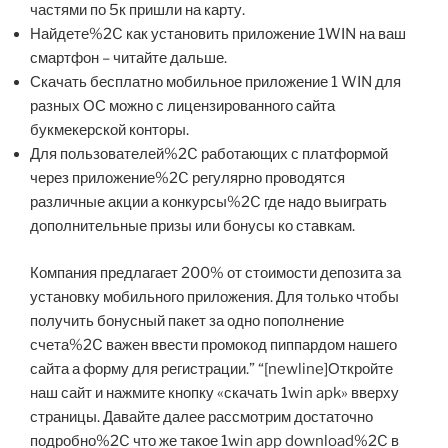
частями по 5к пришли на карту.
Найдете%2C как установить приложение 1WIN на ваш
смартфон – читайте дальше.
Скачать бесплатно мобильное приложение 1 WIN для
разных ОС можно с лицензированного сайта
букмекерской конторы.
Для пользователей%2C работающих с платформой
через приложение%2C регулярно проводятся
различные акции а конкурсы%2C где надо выиграть
дополнительные призы или бонусы ко ставкам.
Компания предлагает 200% от стоимости депозита за
установку мобильного приложения. Для только чтобы
получить бонусный пакет за одно пополнение
счета%2C важен ввести промокод пиппардом нашего
сайта а форму для регистрации.” “[newline]Откройте
наш сайт и нажмите кнопку «скачать 1win apk» вверху
страницы. Давайте далее рассмотрим достаточно
подробно%2C что же такое 1win app download%2C в