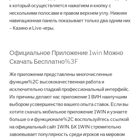
к который осуществляется нажатием и кнопку с
несколькими полосами в правом верхнем углу. Нижняя
навигационная панель показывает только два одним них
– Казино и Live-игры.
Официальное Приложение 1win Можно
Скачать Бесплатно%3F
Же приложении представлены многочисленные
функции%2C высококачественная работа и
исключительно гладкий профессиональный интерфейс.
Их причины делают нас приложение 1 ВИН наилучшим
выбором усовершенство вашего опыта ставок. Если вы
хотите скачать мобильное приложение 1WIN и узнаете
больше о и функционале%2C воспользуйтесь ссылкой
на официальный сайт 1WIN. БК 1WIN стремительно
завоевывает популярность среди игроков на мировом