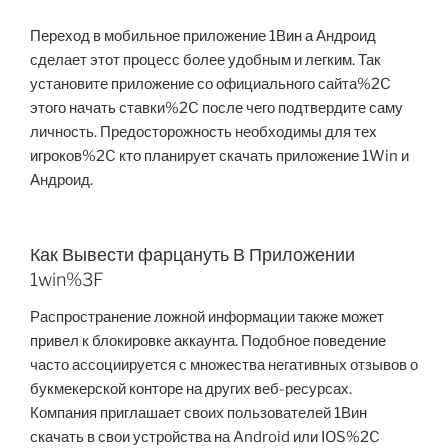
Переход в мобильное приложение 1Вин а Андроид
сделает этот процесс более удобным и легким. Так
установите приложение со официального сайта%2C
этого начать ставки%2C после чего подтвердите саму
личность. Предосторожность необходимы для тех
игроков%2C кто планирует скачать приложение 1Win и
Андроид.
Как Вывести фарцануть В Приложении
1win%3F
Распространение ложной информации также может
привел к блокировке аккаунта. Подобное поведение
часто ассоциируется с множества негативных отзывов о
букмекерской конторе на других веб-ресурсах.
Компания приглашает своих пользователей 1Вин
скачать в свои устройства на Android или IOS%2C