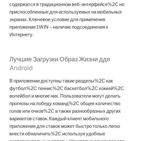
содержатся в традиционном веб-интерфейсе%2C но
приспособленные для используемых на мобильных
экранах. Ключевое условие для применения
приложения 1WIN – наличие подсоединения к
Интернету.
Лучшие Загрузки Образ Жизни ддя
Android
В приложении доступны такие разделы%2C как
футбол%2C теннис%2C баскетбол%2C хоккей%2C
волейбол и многие них. Пользователи могут делать
прогнозы на победу команд%2C общее количество
голов или очков%2C а также разнообразных других
вариантов ставок. Каждый клиент мобильного
приложения для ставок может быстро только легко
внести обналичить%2C используя удобные