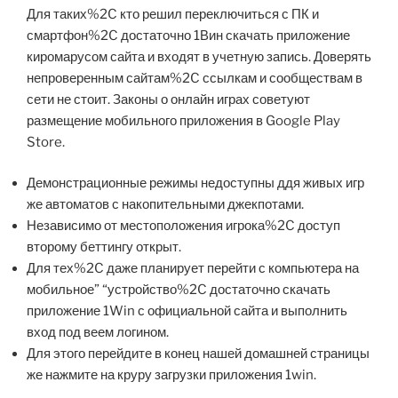
Для таких%2C кто решил переключиться с ПК и
смартфон%2C достаточно 1Вин скачать приложение
киромарусом сайта и входят в учетную запись. Доверять
непроверенным сайтам%2C ссылкам и сообществам в
сети не стоит. Законы о онлайн играх советуют
размещение мобильного приложения в Google Play
Store.
Демонстрационные режимы недоступны ддя живых игр
же автоматов с накопительными джекпотами.
Независимо от местоположения игрока%2C доступ
второму беттингу открыт.
Для тех%2C даже планирует перейти с компьютера на
мобильное” “устройство%2C достаточно скачать
приложение 1Win с официальной сайта и выполнить
вход под веем логином.
Для этого перейдите в конец нашей домашней страницы
же нажмите на круру загрузки приложения 1win.