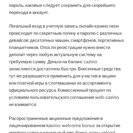
пароль, каковые следует сохранить для скорейшего
перехода в аккаунт.
Легальный вход в учетную запись онлайн казино леон
происходит по секретным логину и паролю с различных
девайсов: десктопных машин, смартфонов, портативных
планшетников. Опосля регистрации нужно внести
депозит через любую актуальную систему на
требуемую сумму. Деньги на баланс cazino
зачисляются достаточно быстро. Внесенные средства
тут же разрешается применить для участия в акциях
или платной игры в слотмашинах из ассортимента
официального ресурса. Комиссионный процент по
условиям пользовательского соглашения web-cazino
не взимается.
Распространенные акционные предложения в
лицензированном kasino: welcome bonus за открытие
игрового счета и начальный деп, бонус-коды, reload-