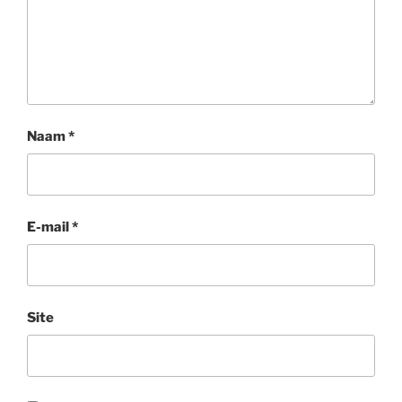
Naam
*
E-mail
*
Site