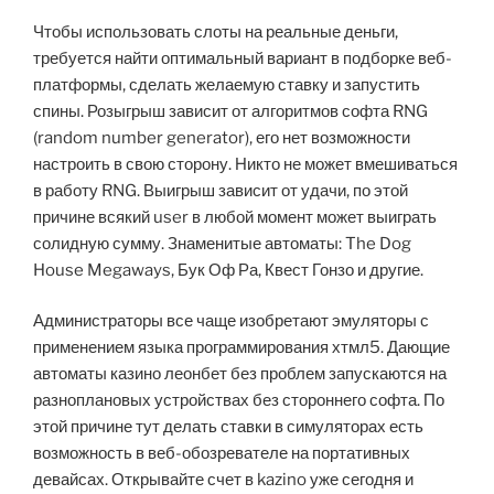
Чтобы использовать слоты на реальные деньги,
требуется найти оптимальный вариант в подборке веб-
платформы, сделать желаемую ставку и запустить
спины. Розыгрыш зависит от алгоритмов софта RNG
(random number generator), его нет возможности
настроить в свою сторону. Никто не может вмешиваться
в работу RNG. Выигрыш зависит от удачи, по этой
причине всякий user в любой момент может выиграть
солидную сумму. Знаменитые автоматы: The Dog
House Megaways, Бук Оф Ра, Квест Гонзо и другие.
Администраторы все чаще изобретают эмуляторы с
применением языка программирования хтмл5. Дающие
автоматы казино леонбет без проблем запускаются на
разноплановых устройствах без стороннего софта. По
этой причине тут делать ставки в симуляторах есть
возможность в веб-обозревателе на портативных
девайсах. Открывайте счет в kazino уже сегодня и