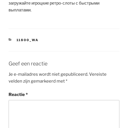
загружайте игроцкие ретро-слоты с быстрыми
выплатами.
CATEGORIEËN
11800_WA
Geef een reactie
Je e-mailadres wordt niet gepubliceerd.
Vereiste
velden zijn gemarkeerd met
*
Reactie
*