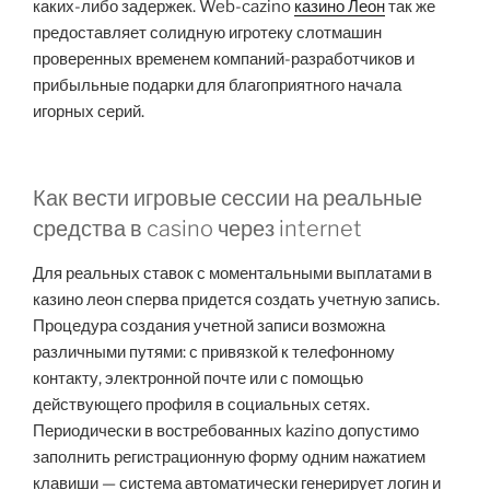
каких-либо задержек. Web-cazino
казино Леон
так же
предоставляет солидную игротеку слотмашин
проверенных временем компаний-разработчиков и
прибыльные подарки для благоприятного начала
игорных серий.
Как вести игровые сессии на реальные
средства в casino через internet
Для реальных ставок с моментальными выплатами в
казино леон сперва придется создать учетную запись.
Процедура создания учетной записи возможна
различными путями: с привязкой к телефонному
контакту, электронной почте или с помощью
действующего профиля в социальных сетях.
Периодически в востребованных kazino допустимо
заполнить регистрационную форму одним нажатием
клавиши — система автоматически генерирует логин и