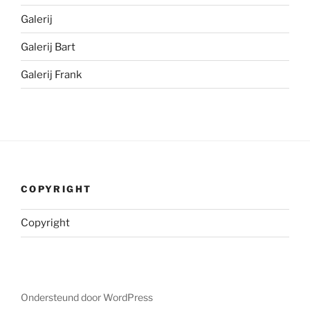
Galerij
Galerij Bart
Galerij Frank
COPYRIGHT
Copyright
Ondersteund door WordPress