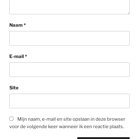
Naam
*
E-mail
*
Site
Mijn naam, e-mail en site opslaan in deze browser
voor de volgende keer wanneer ik een reactie plaats.