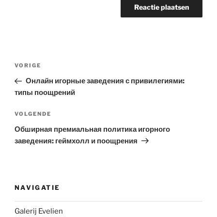
Berichtnavigatie
Vorig
VORIGE
bericht
Онлайн игорные заведения с привилегиями:
типы поощрений
Volgend
VOLGENDE
bericht
Обширная премиальная политика игорного
заведения: геймхолл и поощрения
NAVIGATIE
Galerij Evelien