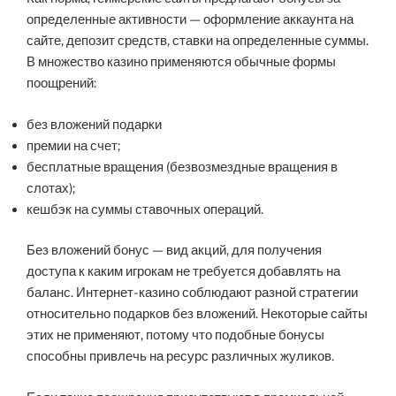
определенные активности — оформление аккаунта на
сайте, депозит средств, ставки на определенные суммы.
В множество казино применяются обычные формы
поощрений:
без вложений подарки
премии на счет;
бесплатные вращения (безвозмездные вращения в
слотах);
кешбэк на суммы ставочных операций.
Без вложений бонус — вид акций, для получения
доступа к каким игрокам не требуется добавлять на
баланс. Интернет-казино соблюдают разной стратегии
относительно подарков без вложений. Некоторые сайты
этих не применяют, потому что подобные бонусы
способны привлечь на ресурс различных жуликов.