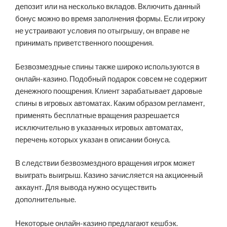
депозит или на несколько вкладов. Включить данный
бонус можно во время заполнения формы. Если игроку
не устраивают условия по отыгрышу, он вправе не
принимать приветственного поощрения.
Безвозмездные спины также широко используются в
онлайн-казино. Подобный подарок совсем не содержит
денежного поощрения. Клиент зарабатывает даровые
спины в игровых автоматах. Каким образом регламент,
применять бесплатные вращения разрешается
исключительно в указанных игровых автоматах,
перечень которых указан в описании бонуса.
В следствии безвозмездного вращения игрок может
выиграть выигрыш. Казино зачисляется на акционный
аккаунт. Для вывода нужно осуществить
дополнительные.
Некоторые онлайн-казино предлагают кешбэк.