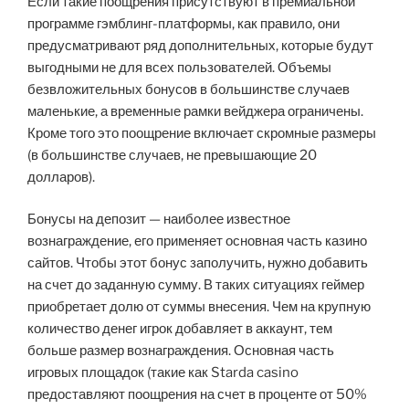
Если такие поощрения присутствуют в премиальной
программе гэмблинг-платформы, как правило, они
предусматривают ряд дополнительных, которые будут
выгодными не для всех пользователей. Объемы
безвложительных бонусов в большинстве случаев
маленькие, а временные рамки вейджера ограничены.
Кроме того это поощрение включает скромные размеры
(в большинстве случаев, не превышающие 20
долларов).
Бонусы на депозит — наиболее известное
вознаграждение, его применяет основная часть казино
сайтов. Чтобы этот бонус заполучить, нужно добавить
на счет до заданную сумму. В таких ситуациях геймер
приобретает долю от суммы внесения. Чем на крупную
количество денег игрок добавляет в аккаунт, тем
больше размер вознаграждения. Основная часть
игровых площадок (такие как Starda casino
предоставляют поощрения на счет в проценте от 50%