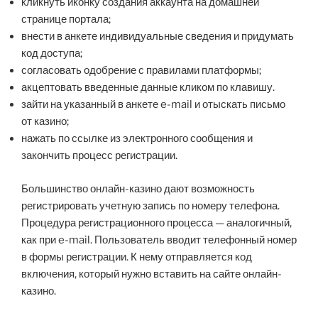
кликнуть иконку создания аккаунта на домашней
странице портала;
внести в анкете индивидуальные сведения и придумать
код доступа;
согласовать одобрение с правилами платформы;
акцептовать введенные данные кликом по клавишу.
зайти на указанный в анкете e-mail и отыскать письмо
от казино;
нажать по ссылке из электронного сообщения и
закончить процесс регистрации.
Большинство онлайн-казино дают возможность
регистрировать учетную запись по номеру телефона.
Процедура регистрационного процесса — аналогичный,
как при e-mail. Пользователь вводит телефонный номер
в формы регистрации. К нему отправляется код
включения, который нужно вставить на сайте онлайн-
казино.