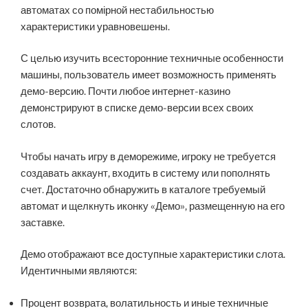
автоматах со помірной нестабильностью
характеристики уравновешены.
С целью изучить всесторонние техничные особенности
машины, пользователь имеет возможность применять
демо-версию. Почти любое интернет-казино
демонстрируют в списке демо-версии всех своих
слотов.
Чтобы начать игру в деморежиме, игроку не требуется
создавать аккаунт, входить в систему или пополнять
счет. Достаточно обнаружить в каталоге требуемый
автомат и щелкнуть иконку «Демо», размещенную на его
заставке.
Демо отображают все доступные характеристики слота.
Идентичными являются:
Процент возврата, волатильность и иные техничные