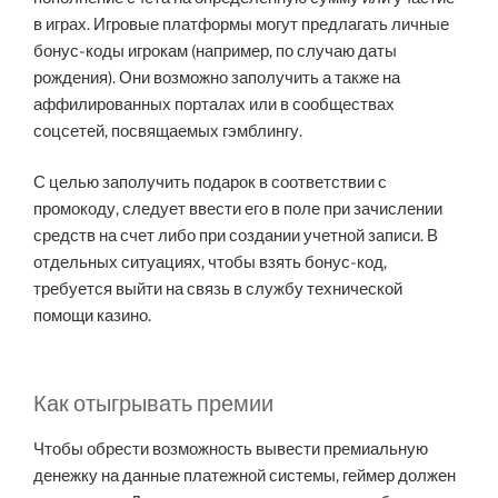
в играх. Игровые платформы могут предлагать личные
бонус-коды игрокам (например, по случаю даты
рождения). Они возможно заполучить а также на
аффилированных порталах или в сообществах
соцсетей, посвящаемых гэмблингу.
С целью заполучить подарок в соответствии с
промокоду, следует ввести его в поле при зачислении
средств на счет либо при создании учетной записи. В
отдельных ситуациях, чтобы взять бонус-код,
требуется выйти на связь в службу технической
помощи казино.
Как отыгрывать премии
Чтобы обрести возможность вывести премиальную
денежку на данные платежной системы, геймер должен