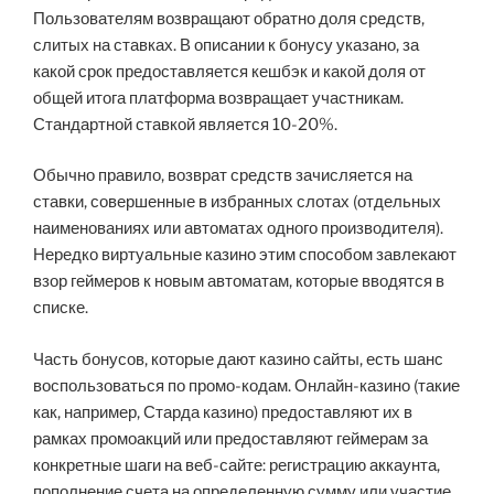
Пользователям возвращают обратно доля средств,
слитых на ставках. В описании к бонусу указано, за
какой срок предоставляется кешбэк и какой доля от
общей итога платформа возвращает участникам.
Стандартной ставкой является 10-20%.
Обычно правило, возврат средств зачисляется на
ставки, совершенные в избранных слотах (отдельных
наименованиях или автоматах одного производителя).
Нередко виртуальные казино этим способом завлекают
взор геймеров к новым автоматам, которые вводятся в
списке.
Часть бонусов, которые дают казино сайты, есть шанс
воспользоваться по промо-кодам. Онлайн-казино (такие
как, например, Старда казино) предоставляют их в
рамках промоакций или предоставляют геймерам за
конкретные шаги на веб-сайте: регистрацию аккаунта,
пополнение счета на определенную сумму или участие