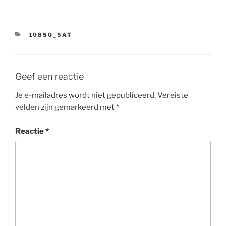
CATEGORIEËN
10850_SAT
Geef een reactie
Je e-mailadres wordt niet gepubliceerd.
Vereiste
velden zijn gemarkeerd met
*
Reactie
*