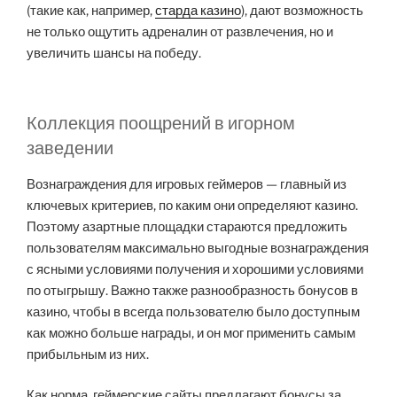
(такие как, например,
старда казино
), дают возможность
не только ощутить адреналин от развлечения, но и
увеличить шансы на победу.
Коллекция поощрений в игорном
заведении
Вознаграждения для игровых геймеров — главный из
ключевых критериев, по каким они определяют казино.
Поэтому азартные площадки стараются предложить
пользователям максимально выгодные вознаграждения
с ясными условиями получения и хорошими условиями
по отыгрышу. Важно также разнообразность бонусов в
казино, чтобы в всегда пользователю было доступным
как можно больше награды, и он мог применить самым
прибыльным из них.
Как норма, геймерские сайты предлагают бонусы за