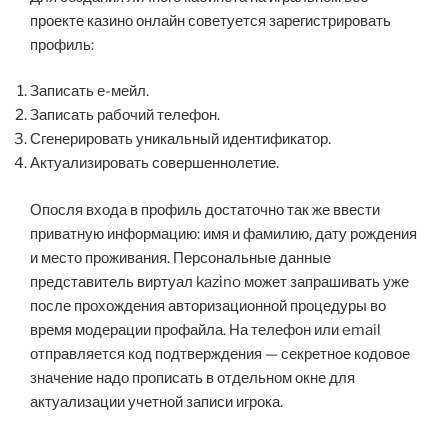
проекте казино онлайн советуется зарегистрировать
профиль:
Записать е-мейл.
Записать рабочий телефон.
Сгенерировать уникальный идентификатор.
Актуализировать совершеннолетие.
Опосля входа в профиль достаточно так же ввести
приватную информацию: имя и фамилию, дату рождения
и место проживания. Персональные данные
представитель виртуал kazino может запрашивать уже
после прохождения авторизационной процедуры во
время модерации профайла. На телефон или email
отправляется код подтверждения — секретное кодовое
значение надо прописать в отдельном окне для
актуализации учетной записи игрока.