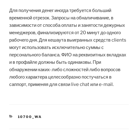
Для получения денег иногда требуется больший
временной отрезок. Запросы на обналичивание, в
зависимости от способа оплаты и занятости дежурных
менеджеров, финализируются от 20 минут до одного
рабочего дня. Для кешаута выигранных средств clients
могут использовать исключительно суммы с
персонального баланса. ФИО на реквизитных вкладках
и в профайле должны быть одинаковы. При
обнаружении каких-либо сложностей либо вопросов
любого характера целесообразно постучаться в
саппорт, применяя для связи live chat или e-mail.
CATEGORIEËN
10700_WA