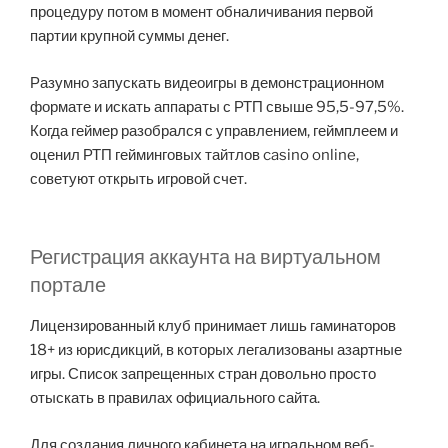
процедуру потом в момент обналичивания первой
партии крупной суммы денег.
Разумно запускать видеоигры в демонстрационном
формате и искать аппараты с РТП свыше 95,5-97,5%.
Когда геймер разобрался с управлением, геймплеем и
оценил РТП гейминговых тайтлов casino online,
советуют открыть игровой счет.
Регистрация аккаунта на виртуальном
портале
Лицензированный клуб принимает лишь гаминаторов
18+ из юрисдикций, в которых легализованы азартные
игры. Список запрещенных стран довольно просто
отыскать в правилах официального сайта.
Для создания личного кабинета на игральном веб-