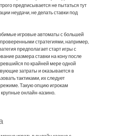
строго предписывается не пытаться тут
ации неудачи, не делать ставки под
юбимые игровые автоматы с большей
 проверенными стратегиями, например,
атегия предполагает старт игры с
вание размера ставки на кону после
тревшийся по крайней мере одной
вующие затраты и оказывается в
овать тактиками, их следует
орежиме. Такую опцию игрокам
 крупные онлайн-казино.
а