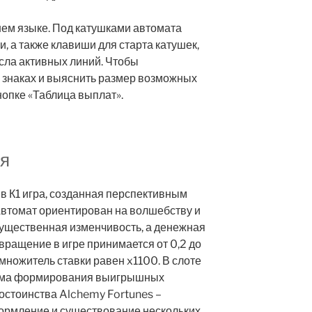
шем языке. Под катушками автомата
и, а также клавиши для старта катушек,
исла активных линий. Чтобы
 знаках и выяснить размер возможных
нопке «Таблица выплат».
я
 в К1 игра, созданная перспективным
 Автомат ориентирован на волшебству и
существенная изменчивость, а денежная
вращение в игре принимается от 0,2 до
множитель ставки равен x1100. В слоте
тема формирования выигрышных
остоинства Alchemy Fortunes –
ормление и существование нескольких