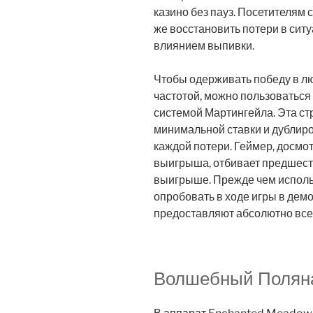
казино без пауз. Посетителям 
же восстановить потери в ситу
влиянием выпивки.
Чтобы одерживать победу в л
частотой, можно пользоваться
системой Мартингейла. Эта стр
минимальной ставки и дублиро
каждой потери. Геймер, досмо
выигрыша, отбивает предшест
выигрыше. Прежде чем использ
опробовать в ходе игры в дем
предоставляют абсолютно все
Волшебный Полян