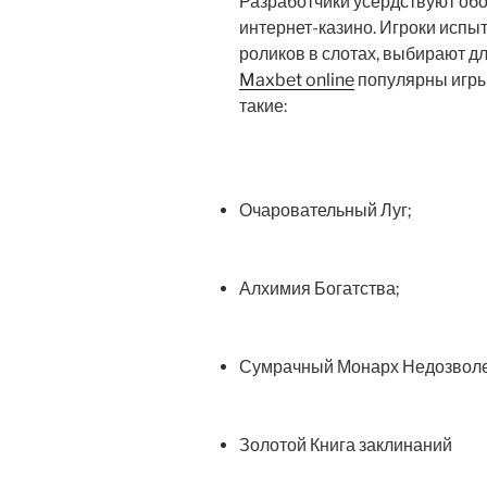
Разработчики усердствуют обо
интернет-казино. Игроки испы
роликов в слотах, выбирают д
Maxbet online
популярны игры,
такие:
Очаровательный Луг;
Алхимия Богатства;
Сумрачный Монарх Недозвол
Золотой Книга заклинаний