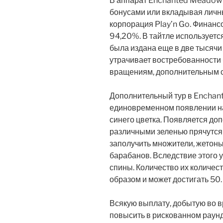
В аппарат Enchanted Meadow м
бонусами или вкладывая личны
корпорация Play’n Go. Финанс
94,20%. В тайтле используется
была издана еще в две тысячи 
утрачивает востребованности 
вращениям, дополнительным с
Дополнительный тур в Enchan
единовременном появлении на 
синего цветка. Появляется доп
различными зеленью прячутся 
заполучить множители, жетон
барабанов. Вследствие этого 
спины. Количество их количес
образом и может достигать 50.
Всякую выплату, добытую во 
повысить в рискованном раунде