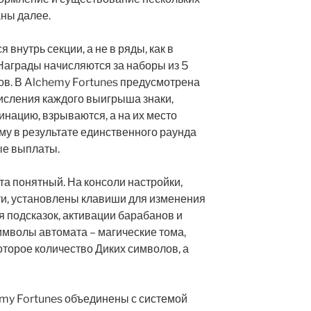
аны далее.
внутрь секции, а не в ряды, как в
Награды начисляются за наборы из 5
ов. В Alchemy Fortunes предусмотрена
исления каждого выигрыша знаки,
нацию, взрываются, а на их место
му в результате единственного раунда
ые выплаты.
та понятный. На консоли настройки,
ти, установлены клавиши для изменения
я подсказок, активации барабанов и
имволы автомата – магические тома,
оторое количество Диких символов, а
my Fortunes объединены с системой