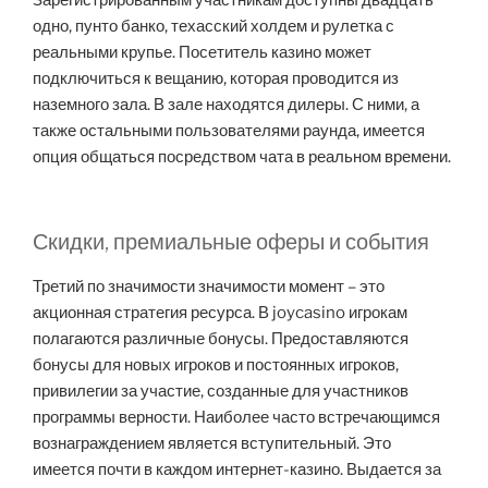
одно, пунто банко, техасский холдем и рулетка с
реальными крупье. Посетитель казино может
подключиться к вещанию, которая проводится из
наземного зала. В зале находятся дилеры. С ними, а
также остальными пользователями раунда, имеется
опция общаться посредством чата в реальном времени.
Скидки, премиальные оферы и события
Третий по значимости значимости момент – это
акционная стратегия ресурса. В joycasino игрокам
полагаются различные бонусы. Предоставляются
бонусы для новых игроков и постоянных игроков,
привилегии за участие, созданные для участников
программы верности. Наиболее часто встречающимся
вознаграждением является вступительный. Это
имеется почти в каждом интернет-казино. Выдается за