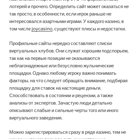
лотерей и прочего. Определить сайт может оказаться не
так просто, в особенности, если игрок раньше не
интересовался азартными играми. У каждого казино, в
том числе
joycasino
, существуют плюсы и недостатки.
Профильные сайты нередко составляют списки
виртуальных клубов. Они служат хорошим подспорьем,
так как на первые позиции не оказываются
неблагонадежные или безусловно жульнические
площадки. Однако любому игроку важно понимать
факторы, на что следует обращать внимание, подбирая
площадку для ставок на настоящие деньги.
Способствовать в состоянии и рецензии, а также
анализы от экспертов. Зачастую люди детально
описывают слабые и сильные черты того или иного
виртуального заведения.
Можно зарегистрироваться сразу в ряде казино, тем не