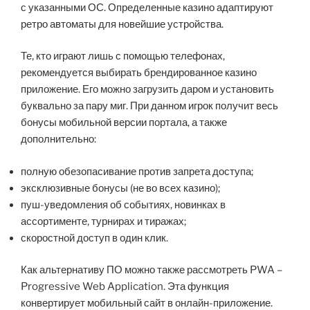
с указанными ОС. Определенные казино адаптируют
ретро автоматы для новейшие устройства.
Те, кто играют лишь с помощью телефонах,
рекомендуется выбирать брендированное казино
приложение. Его можно загрузить даром и установить
буквально за пару миг. При данном игрок получит весь
бонусы мобильной версии портала, а также
дополнительно:
полную обезопасивание против запрета доступа;
эксклюзивные бонусы (не во всех казино);
пуш-уведомления об событиях, новинках в
ассортименте, турнирах и тиражах;
скоростной доступ в один клик.
Как альтернативу ПО можно также рассмотреть PWA –
Progressive Web Application. Эта функция
конвертирует мобильный сайт в онлайн-приложение.