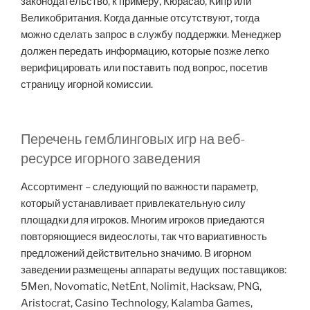
законодательство, к примеру, Кюрасао, Кипр или
Великобритания. Когда данные отсутствуют, тогда
можно сделать запрос в службу поддержки. Менеджер
должен передать информацию, которые позже легко
верифицировать или поставить под вопрос, посетив
страницу игорной комиссии.
Перечень гемблинговых игр на веб-
ресурсе игорного заведения
Ассортимент – следующий по важности параметр,
который устанавливает привлекательную силу
площадки для игроков. Многим игроков приедаются
повторяющиеся видеослоты, так что вариативность
предложений действительно значимо. В игорном
заведении размещены аппараты ведущих поставщиков:
5Men, Novomatic, NetEnt, Nolimit, Hacksaw, PNG,
Aristocrat, Casino Technology, Kalamba Games,