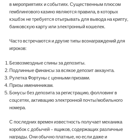
в мероприятиях и событиях. Существенным плюсом
гемблингового казино являются правила, в которых
кэшбэк не требуется отыгрывать для вывода на крипту,
банковскую карту или электронный кошелек.
Часто встречаются и другие типы вознаграждений для
игроков:
Безвозмездные спины за депозиты.
Подлинные финансы за всякое депозит аккаунта.
Рулетка Фортуны с ценными призами.
Призы именинникам.
Бонусы без депозита за регистрацию, фолловинг в
соцсетях, активацию электронной почты/мобильного
номера.
С последних времен известность получает механика
коробок с добычей – ящиков, содержащих различные
награды. Они обычно платные, но если даже и