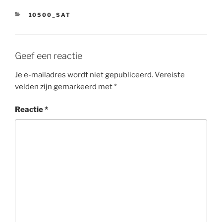
CATEGORIEËN
10500_SAT
Geef een reactie
Je e-mailadres wordt niet gepubliceerd.
Vereiste
velden zijn gemarkeerd met
*
Reactie
*