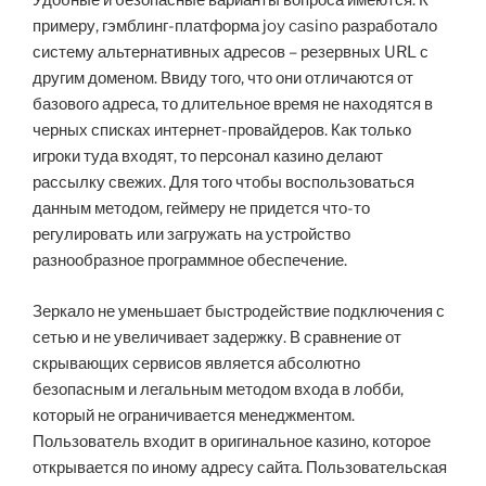
Удобные и безопасные варианты вопроса имеются. К
примеру, гэмблинг-платформа joy casino разработало
систему альтернативных адресов – резервных URL с
другим доменом. Ввиду того, что они отличаются от
базового адреса, то длительное время не находятся в
черных списках интернет-провайдеров. Как только
игроки туда входят, то персонал казино делают
рассылку свежих. Для того чтобы воспользоваться
данным методом, геймеру не придется что-то
регулировать или загружать на устройство
разнообразное программное обеспечение.
Зеркало не уменьшает быстродействие подключения с
сетью и не увеличивает задержку. В сравнение от
скрывающих сервисов является абсолютно
безопасным и легальным методом входа в лобби,
который не ограничивается менеджментом.
Пользователь входит в оригинальное казино, которое
открывается по иному адресу сайта. Пользовательская