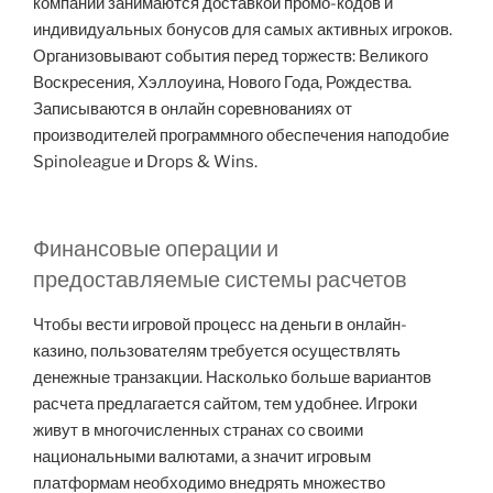
компании занимаются доставкой промо-кодов и
индивидуальных бонусов для самых активных игроков.
Организовывают события перед торжеств: Великого
Воскресения, Хэллоуина, Нового Года, Рождества.
Записываются в онлайн соревнованиях от
производителей программного обеспечения наподобие
Spinoleague и Drops & Wins.
Финансовые операции и
предоставляемые системы расчетов
Чтобы вести игровой процесс на деньги в онлайн-
казино, пользователям требуется осуществлять
денежные транзакции. Насколько больше вариантов
расчета предлагается сайтом, тем удобнее. Игроки
живут в многочисленных странах со своими
национальными валютами, а значит игровым
платформам необходимо внедрять множество