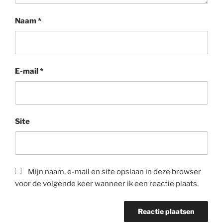
Naam
*
E-mail
*
Site
Mijn naam, e-mail en site opslaan in deze browser
voor de volgende keer wanneer ik een reactie plaats.