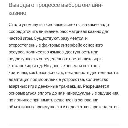
Выводы о процессе выбора онлайн-
казино
Стали упомянуты основные аспекты, на какие надо
сосредоточить внимание, рассматривая казино для
частой игры. Существуют, разумеется, и
второстепенные факторы: интерфейс основного
ресурса, количество языков, доступность или
недоступность определенного поставщика игр в
каталоге игр и т.д. Но данные аспекты не столь
критичны, как безопасность, легальность деятельности,
адаптация под мобильные устройства, количество
азартных игр и денежные транзакции. Разрешается
основываться вплоть до на индивидуальные ощущения,
но логичнее принимать решение на основании
объективных преимуществ и недостатков претендентов.