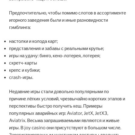
Предпочтительно, чтобы помимо слотов в ассортименте
игорного заведения были и иные разновидности
гэмблинга:
настолки и колода карт;
представления и забавы с реальными крупье;
игры на удачу: бинго, кено-лотерея, лотерея;
скретч-карты
крепс и кубики;
crash-игры.
Недавние игры стали довольно популярными по
причине лёгких условий, чрезвычайно коротких этапов и
перспективы быстро получить кеш. Примеры
популярных аварийных игр: Aviator, JetX, JetX3,
Aviatrix. Весьма запрашиваемыми являются и живые
игры. В joy casino они присутствуют в большом числе.
Зарегистрированным участникам доступны двадцать