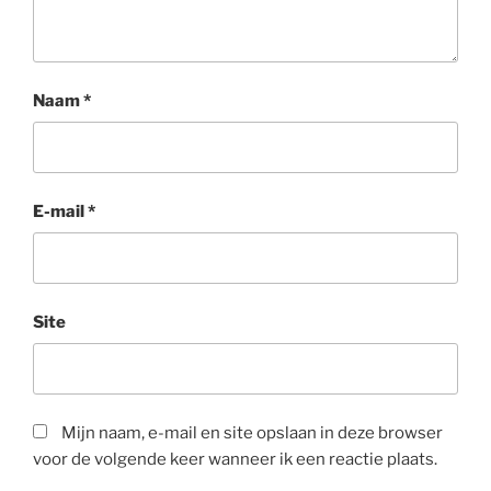
Naam
*
E-mail
*
Site
Mijn naam, e-mail en site opslaan in deze browser
voor de volgende keer wanneer ik een reactie plaats.