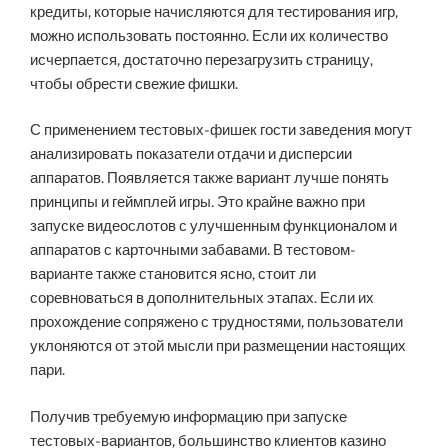
кредиты, которые начисляются для тестирования игр,
можно использовать постоянно. Если их количество
исчерпается, достаточно перезагрузить страницу,
чтобы обрести свежие фишки.
С применением тестовых-фишек гости заведения могут
анализировать показатели отдачи и дисперсии
аппаратов. Появляется также вариант лучше понять
принципы и геймплей игры. Это крайне важно при
запуске видеослотов с улучшенным функционалом и
аппаратов с карточными забавами. В тестовом-
варианте также становится ясно, стоит ли
соревноваться в дополнительных этапах. Если их
прохождение сопряжено с трудностями, пользователи
уклоняются от этой мысли при размещении настоящих
пари.
Получив требуемую информацию при запуске
тестовых-вариантов, большинство клиентов казино