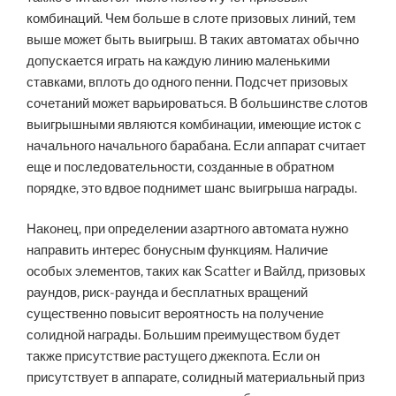
комбинаций. Чем больше в слоте призовых линий, тем
выше может быть выигрыш. В таких автоматах обычно
допускается играть на каждую линию маленькими
ставками, вплоть до одного пенни. Подсчет призовых
сочетаний может варьироваться. В большинстве слотов
выигрышными являются комбинации, имеющие исток с
начального начального барабана. Если аппарат считает
еще и последовательности, созданные в обратном
порядке, это вдвое поднимет шанс выигрыша награды.
Наконец, при определении азартного автомата нужно
направить интерес бонусным функциям. Наличие
особых элементов, таких как Scatter и Вайлд, призовых
раундов, риск-раунда и бесплатных вращений
существенно повысит вероятность на получение
солидной награды. Большим преимуществом будет
также присутствие растущего джекпота. Если он
присутствует в аппарате, солидный материальный приз