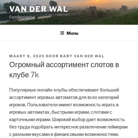
Ga
VAN DER WAL
naar
Familiepagina
de
inhoud
Menu
GEPLAATST
MAART 8, 2025
DOOR
BART VAN DER WAL
OP
Огромный ассортимент слотов в
клубе 7k
Популярные онлайн-клубы обеспечивают большой
ассортимент игровых автоматов для всех категорий
игроков. Пользователи имеют возможность играть в
игровых автоматах, быстрыми играми, слотами с
карточными играми. Широкий выбор дает возможность
без труда подобрать интересное развлечение геймерам
с разными вкусами и финансовыми возможностями.