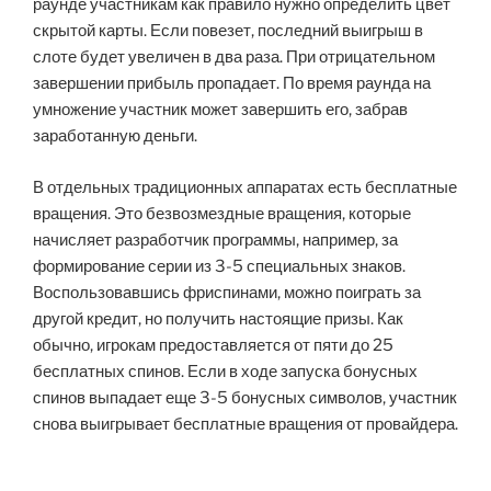
раунде участникам как правило нужно определить цвет
скрытой карты. Если повезет, последний выигрыш в
слоте будет увеличен в два раза. При отрицательном
завершении прибыль пропадает. По время раунда на
умножение участник может завершить его, забрав
заработанную деньги.
В отдельных традиционных аппаратах есть бесплатные
вращения. Это безвозмездные вращения, которые
начисляет разработчик программы, например, за
формирование серии из 3-5 специальных знаков.
Воспользовавшись фриспинами, можно поиграть за
другой кредит, но получить настоящие призы. Как
обычно, игрокам предоставляется от пяти до 25
бесплатных спинов. Если в ходе запуска бонусных
спинов выпадает еще 3-5 бонусных символов, участник
снова выигрывает бесплатные вращения от провайдера.