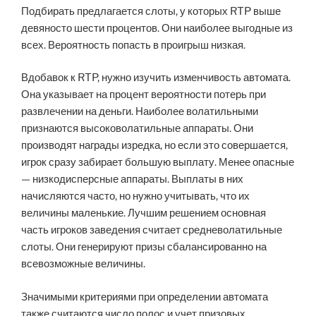
Подбирать предлагается слоты, у которых RTP выше
девяносто шести процентов. Они наиболее выгодные из
всех. Вероятность попасть в проигрыш низкая.
Вдобавок к RTP, нужно изучить изменчивость автомата.
Она указывает на процент вероятности потерь при
развлечении на деньги. Наиболее волатильными
признаются высоковолатильные аппараты. Они
производят награды изредка, но если это совершается,
игрок сразу забирает большую выплату. Менее опасные
— низкодисперсные аппараты. Выплаты в них
начисляются часто, но нужно учитывать, что их
величины маленькие. Лучшим решением основная
часть игроков заведения считает средневолатильные
слоты. Они генерируют призы сбалансированно на
всевозможные величины.
Значимыми критериями при определении автомата
также считаются число полос и учет призовых