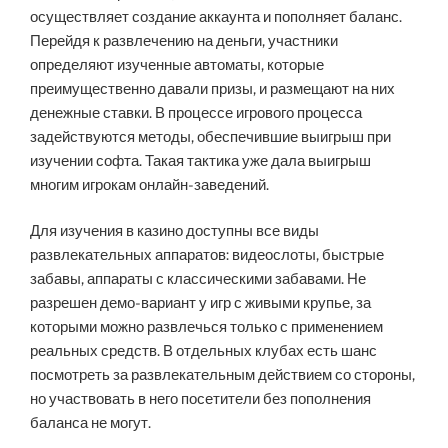
осуществляет создание аккаунта и пополняет баланс.
Перейдя к развлечению на деньги, участники
определяют изученные автоматы, которые
преимущественно давали призы, и размещают на них
денежные ставки. В процессе игрового процесса
задействуются методы, обеспечившие выигрыш при
изучении софта. Такая тактика уже дала выигрыш
многим игрокам онлайн-заведений.
Для изучения в казино доступны все виды
развлекательных аппаратов: видеослоты, быстрые
забавы, аппараты с классическими забавами. Не
разрешен демо-вариант у игр с живыми крупье, за
которыми можно развлечься только с применением
реальных средств. В отдельных клубах есть шанс
посмотреть за развлекательным действием со стороны,
но участвовать в него посетители без пополнения
баланса не могут.