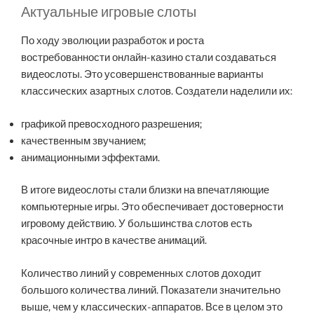
Актуальные игровые слоты
По ходу эволюции разработок и роста
востребованности онлайн-казино стали создаваться
видеослоты. Это усовершенствованные варианты
классических азартных слотов. Создатели наделили их:
графикой превосходного разрешения;
качественным звучанием;
анимационными эффектами.
В итоге видеослоты стали близки на впечатляющие
компьютерные игры. Это обеспечивает достоверности
игровому действию. У большинства слотов есть
красочные интро в качестве анимаций.
Количество линий у современных слотов доходит
большого количества линий. Показатели значительно
выше, чем у классических-аппаратов. Все в целом это