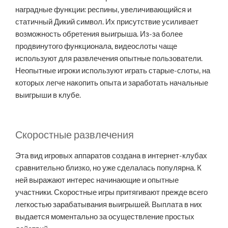
наградные функции: респины, увеличивающийся и
статичный Дикий символ. Их присутствие усиливает
возможность обретения выигрыша. Из-за более
продвинутого функционала, видеослоты чаще
используют для развлечения опытные пользователи.
Неопытные игроки используют играть старые-слоты, на
которых легче накопить опыта и заработать начальные
выигрыши в клубе.
Скоростные развлечения
Эта вид игровых аппаратов создана в интернет-клубах
сравнительно близко, но уже сделалась популярна. К
ней выражают интерес начинающие и опытные
участники. Скоростные игры притягивают прежде всего
легкостью зарабатывания выигрышей. Выплата в них
выдается моментально за осуществление простых