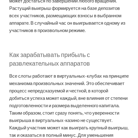
может достаться по завершении любого вращения.
Растущий выигрыш формируется на базе депозитов
всех участников, размещающих взносы в выбранном
аппарате. В случайный час он выигрывается одному из
участников в произвольном режиме.
Как зарабатывать прибыль с
развлекательных аппаратов
Все слоты работают в виртуальных-клубах на принципе
механизма произвольных значений. Это обеспечивает
процесс непредсказуемой и честной, в которой
добиться успеха может каждый, вне влияния от степени
подготовленности и размера выделенного капитала.
Таким образом, стоит сразу понять, что уверенности
выигрыша в виртуальных-казино не существует.
Каждый участник может как выиграть крупный выигрыш,
так и оказаться в полный минус. Для уменьшения