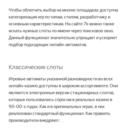
Чтобы облегчить выбор на многих площадках доступна
категоризация игр по типам, стилям, разработчику и
основным характеристикам. На сайте 7k можно также
искать нужные слоты по имени через поисковое окно.
Данный функционал значительно упрощает и ускоряет
подбор подходящих онлайн-автоматов.
Классические слоты
Игровые автоматы указанной разновидности во всех
онлайн-казино доступны в широком ассортименте. Они
являются электронные версии стационарных слотов,
которые пользовались спросом в реальных казино в
90-00-х годах. Как и в оригинальных играх, в них
реализован стандартный функционал. Как правило,
производители внедряют: