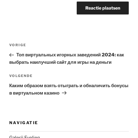
Berichtnavigatie
Vorig
VORIGE
bericht
Топ виртуальных игорных заведений 2024: как
выбрать наилучший сайт для игры на деньги
Volgend
VOLGENDE
bericht
Каким образом взять отыграть и обналичить бонусы
в виртуальном казино
NAVIGATIE
Galerij Evelien