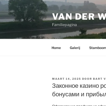
Ga
naar
VAN DER 
de
inhoud
Familiepagina
Home
Galerij
Stamboo
GEPLAATST
MAART 14, 2025
DOOR
BART V
OP
Законное казино р
бонусами и прибы