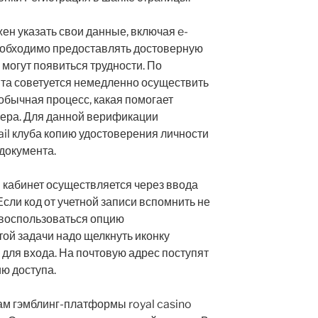
ен указать свои данные, включая e-
Необходимо предоставлять достоверную
 могут появиться трудности. По
та советуется немедленно осуществить
обычная процесс, какая помогает
мера. Для данной верификации
il клуба копию удостоверения личности
документа.
 кабинет осуществляется через ввода
Если код от учетной записи вспомнить не
 воспользоваться опцию
той задачи надо щелкнуть иконку
для входа. На почтовую адрес поступят
ю доступа.
м гэмблинг-платформы royal casino