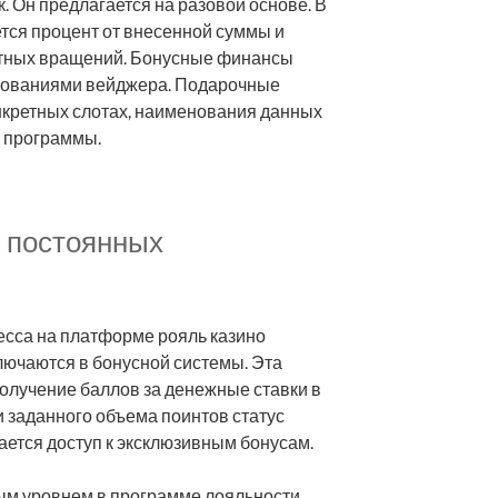
. Он предлагается на разовой основе. В
ется процент от внесенной суммы и
тных вращений. Бонусные финансы
ебованиями вейджера. Подарочные
нкретных слотах, наименования данных
х программы.
 постоянных
есса на платформе рояль казино
лючаются в бонусной системы. Эта
олучение баллов за денежные ставки в
 заданного объема поинтов статус
ается доступ к эксклюзивным бонусам.
ным уровнем в программе лояльности