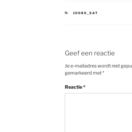
CATEGORIEËN
10080_SAT
Geef een reactie
Je e-mailadres wordt niet gepu
gemarkeerd met
*
Reactie
*