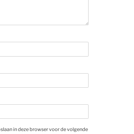
opslaan in deze browser voor de volgende