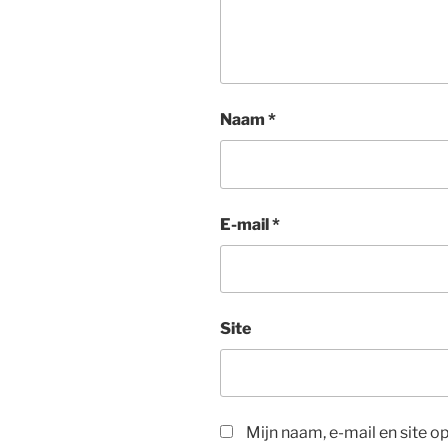
Naam
*
E-mail
*
Site
Mijn naam, e-mail en site 