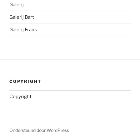
Galerij
Galerij Bart
Galerij Frank
COPYRIGHT
Copyright
Ondersteund door WordPress