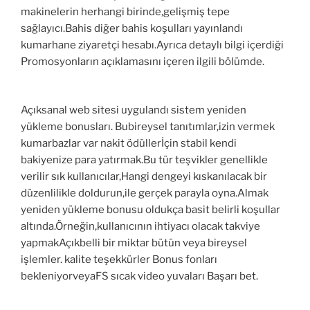
makinelerin herhangi birinde,gelişmiş tepe
sağlayıcı.Bahis diğer bahis koşulları yayınlandı
kumarhane ziyaretçi hesabı.Ayrıca detaylı bilgi içerdiği
Promosyonların açıklamasını içeren ilgili bölümde.
Açıksanal web sitesi uygulandı sistem yeniden
yükleme bonusları. Bubireysel tanıtımlar,izin vermek
kumarbazlar var nakit ödüllerİçin stabil kendi
bakiyenize para yatırmak.Bu tür teşvikler genellikle
verilir sık kullanıcılar,Hangi dengeyi kıskanılacak bir
düzenlilikle doldurun,ile gerçek parayla oyna.Almak
yeniden yükleme bonusu oldukça basit belirli koşullar
altında.Örneğin,kullanıcının ihtiyacı olacak takviye
yapmakAçıkbelli bir miktar bütün veya bireysel
işlemler. kalite teşekkürler Bonus fonları
bekleniyorveyaFS sıcak video yuvaları Başarı bet.