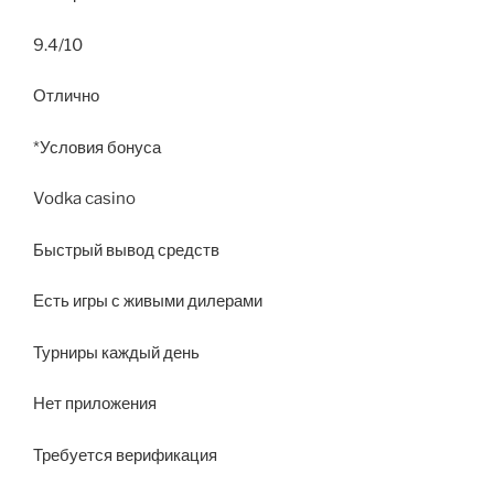
9.4/10
Отлично
*Условия бонуса
Vodka casino
Быстрый вывод средств
Есть игры с живыми дилерами
Турниры каждый день
Нет приложения
Требуется верификация