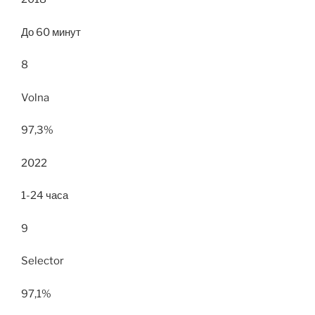
До 60 минут
8
Volna
97,3%
2022
1-24 часа
9
Selector
97,1%