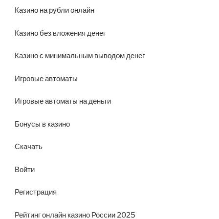
Казино на рубли онлайн
Казино без вложения денег
Казино с минимальным выводом денег
Игровые автоматы
Игровые автоматы на деньги
Бонусы в казино
Скачать
Войти
Регистрация
Рейтинг онлайн казино России 2025