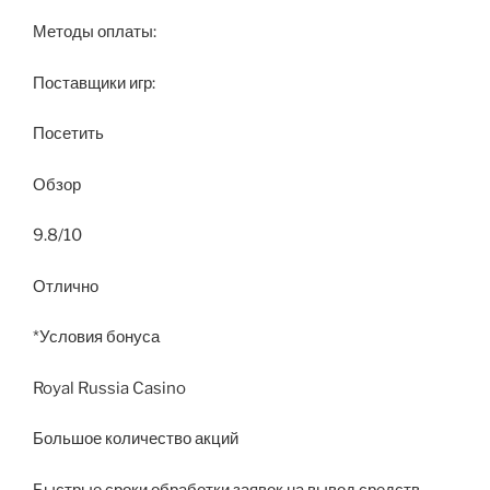
Методы оплаты:
Поставщики игр:
Посетить
Обзор
9.8/10
Отлично
*Условия бонуса
Royal Russia Casino
Большое количество акций
Быстрые сроки обработки заявок на вывод средств