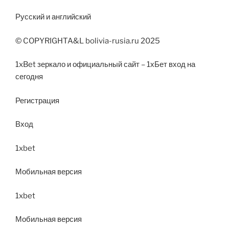
Русский и английский
© COPYRIGHTA&L bolivia-rusia.ru 2025
1xBet зеркало и официальный сайт – 1хБет вход на
сегодня
Регистрация
Вход
1xbet
Мобильная версия
1xbet
Мобильная версия