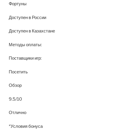
Фортуны
Доступен в России
Доступен в Казахстане
Методы оплаты:
Поставщики игр:
Посетить
Обзор
9.5/10
Отлично
*Условия бонуса