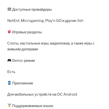
Доступные провайдеры
NetEnt, Microgaming, Play’n GO и другие /td>
Игровые разделы
Слоты, настольные игры, видеопокер, а также игры с
живыми дилерами
Demo-режим
Есть
Приложение
Для мобильных устройств на ОС Android
Поддерживаемые языки