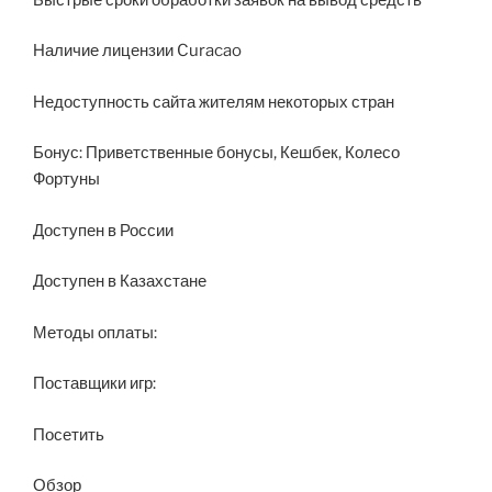
Наличие лицензии Curacao
Недоступность сайта жителям некоторых стран
Бонус: Приветственные бонусы, Кешбек, Колесо
Фортуны
Доступен в России
Доступен в Казахстане
Методы оплаты:
Поставщики игр:
Посетить
Обзор