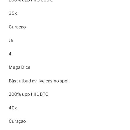
35x
Curaçao
Ja
4.
Mega Dice
Bäst utbud av live casino spel
200% upp till 1 BTC
40x
Curaçao