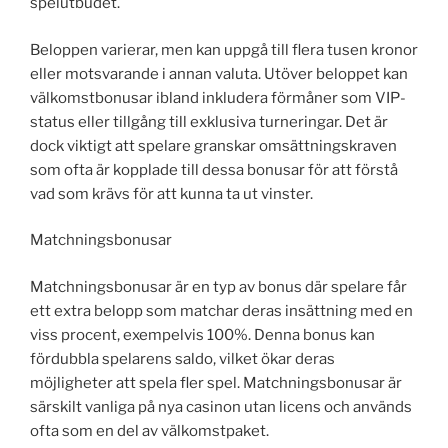
spelutbudet.
Beloppen varierar, men kan uppgå till flera tusen kronor
eller motsvarande i annan valuta. Utöver beloppet kan
välkomstbonusar ibland inkludera förmåner som VIP-
status eller tillgång till exklusiva turneringar. Det är
dock viktigt att spelare granskar omsättningskraven
som ofta är kopplade till dessa bonusar för att förstå
vad som krävs för att kunna ta ut vinster.
Matchningsbonusar
Matchningsbonusar är en typ av bonus där spelare får
ett extra belopp som matchar deras insättning med en
viss procent, exempelvis 100%. Denna bonus kan
fördubbla spelarens saldo, vilket ökar deras
möjligheter att spela fler spel. Matchningsbonusar är
särskilt vanliga på nya casinon utan licens och används
ofta som en del av välkomstpaket.