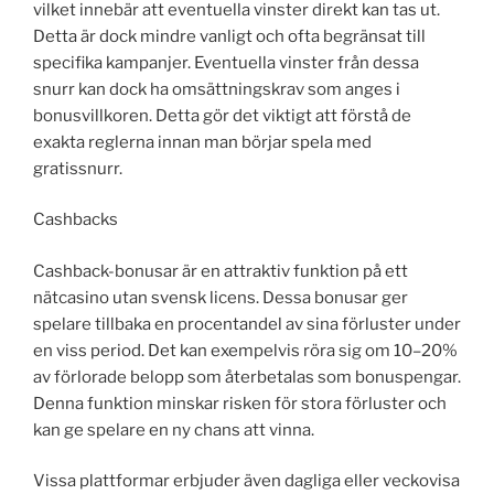
vilket innebär att eventuella vinster direkt kan tas ut.
Detta är dock mindre vanligt och ofta begränsat till
specifika kampanjer. Eventuella vinster från dessa
snurr kan dock ha omsättningskrav som anges i
bonusvillkoren. Detta gör det viktigt att förstå de
exakta reglerna innan man börjar spela med
gratissnurr.
Cashbacks
Cashback-bonusar är en attraktiv funktion på ett
nätcasino utan svensk licens. Dessa bonusar ger
spelare tillbaka en procentandel av sina förluster under
en viss period. Det kan exempelvis röra sig om 10–20%
av förlorade belopp som återbetalas som bonuspengar.
Denna funktion minskar risken för stora förluster och
kan ge spelare en ny chans att vinna.
Vissa plattformar erbjuder även dagliga eller veckovisa