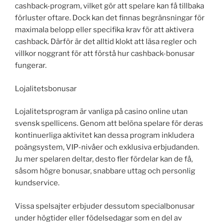
cashback-program, vilket gör att spelare kan få tillbaka
förluster oftare. Dock kan det finnas begränsningar för
maximala belopp eller specifika krav för att aktivera
cashback. Därför är det alltid klokt att läsa regler och
villkor noggrant för att förstå hur cashback-bonusar
fungerar.
Lojalitetsbonusar
Lojalitetsprogram är vanliga på casino online utan
svensk spellicens. Genom att belöna spelare för deras
kontinuerliga aktivitet kan dessa program inkludera
poängsystem, VIP-nivåer och exklusiva erbjudanden.
Ju mer spelaren deltar, desto fler fördelar kan de få,
såsom högre bonusar, snabbare uttag och personlig
kundservice.
Vissa spelsajter erbjuder dessutom specialbonusar
under högtider eller födelsedagar som en del av