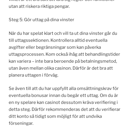
utan att riskera riktiga pengar.
Steg 5: Gör uttag på dina vinster
När du har spelat klart och vill ta ut dina vinster går du
till uttagssektionen. Kontrollera alltid eventuella
avgifter eller begränsningar som kan påverka
uttagsprocessen. Kom också ihåg att behandlingstider
kan variera – inte bara beroende på betalningsmetod,
utan även mellan olika casinon. Därför är det bra att
planera uttagen i förväg.
Se även till att du har uppfyllt alla omsättningskrav för
eventuella bonusar innan du begär ett uttag. Om du är
en ny spelare kan casinot dessutom kräva verifiering i
detta steg. Därför rekommenderas det att du verifierar
ditt konto så tidigt som möjligt för att undvika
förseningar.