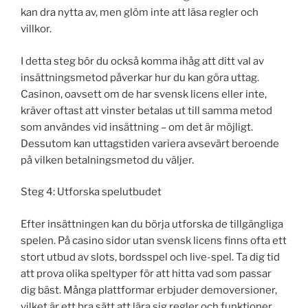
kan dra nytta av, men glöm inte att läsa regler och
villkor.
I detta steg bör du också komma ihåg att ditt val av
insättningsmetod påverkar hur du kan göra uttag.
Casinon, oavsett om de har svensk licens eller inte,
kräver oftast att vinster betalas ut till samma metod
som användes vid insättning – om det är möjligt.
Dessutom kan uttagstiden variera avsevärt beroende
på vilken betalningsmetod du väljer.
Steg 4: Utforska spelutbudet
Efter insättningen kan du börja utforska de tillgängliga
spelen. På casino sidor utan svensk licens finns ofta ett
stort utbud av slots, bordsspel och live-spel. Ta dig tid
att prova olika speltyper för att hitta vad som passar
dig bäst. Många plattformar erbjuder demoversioner,
vilket är ett bra sätt att lära sig regler och funktioner