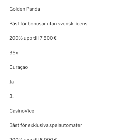
Golden Panda
Bäst för bonusar utan svensk licens
200% upp till 7 500 €
35x
Curaçao
Ja
3.
CasinoVice
Bäst för exklusiva spelautomater
200% upp till 5 000 €