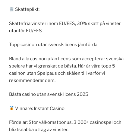
Skatteplikt:
Skattefria vinster inom EU/EES, 30% skatt på vinster
utanför EU/EES
Topp casinon utan svensk licens jämförda
Bland alla casinon utan licens som accepterar svenska
spelare har vi granskat de bästa. Här är våra topp 5
casinon utan Spelpaus och skälen till varför vi
rekommenderar dem.
Bästa casino utan svensk licens 2025
Vinnare: Instant Casino
Fördelar: Stor välkomstbonus, 3 000+ casinospel och
blixtsnabba uttag av vinster.