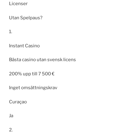
Licenser
Utan Spelpaus?
1.
Instant Casino
Bästa casino utan svensk licens
200% upp till 7 500 €
Inget omsättningskrav
Curaçao
Ja
2.