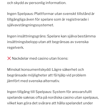
och skydd av personlig information.
Ingen Spelpaus: Plattformar utan svenskt tillstånd är
tillgängliga även för spelare som är registrerade i
självavstängningssystemet.
Ingen insättningsgräns: Spelare kan själva bestämma
insättningsbelopp utan att begränsas av svenska
regelverk.
Nackdelar med casino utan licens:
Minskat konsumentskydd: Lägre säkerhet och
begränsade möjligheter att få hjälp vid problem
jämfört med svenska alternativ.
Ingen tillgång till Spelpaus: System för ansvarsfullt
spelande saknas ofta på nordiska casino utan spelpaus,
vilket kan göra det svårare att hålla spelandet under