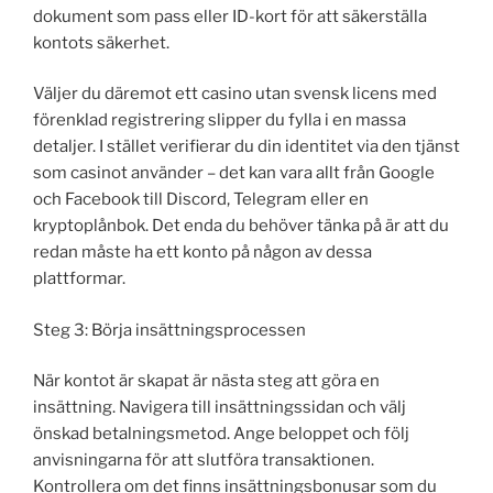
dokument som pass eller ID-kort för att säkerställa
kontots säkerhet.
Väljer du däremot ett casino utan svensk licens med
förenklad registrering slipper du fylla i en massa
detaljer. I stället verifierar du din identitet via den tjänst
som casinot använder – det kan vara allt från Google
och Facebook till Discord, Telegram eller en
kryptoplånbok. Det enda du behöver tänka på är att du
redan måste ha ett konto på någon av dessa
plattformar.
Steg 3: Börja insättningsprocessen
När kontot är skapat är nästa steg att göra en
insättning. Navigera till insättningssidan och välj
önskad betalningsmetod. Ange beloppet och följ
anvisningarna för att slutföra transaktionen.
Kontrollera om det finns insättningsbonusar som du