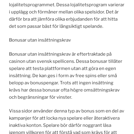
lojalitetsprogrammet. Dessa lojalitetsprogram varierar
i upplägg och förmåner mellan olika spelsidor. Det är
därför bra att jämföra olika erbjudanden för att hitta
det som passar bäst för långsiktigt spelande.
Bonusar utan insättningskrav
Bonusar utan insättningskrav är eftertraktade på
casinon utan svensk spellicens. Dessa bonusar tillåter
spelare att testa plattformen utan att göra en egen
insättning. De kan ges i form av free spins eller små
belopp av bonuspengar. Trots att ingen insättning
krävs har dessa bonusar ofta högre omsättningskrav
och begränsningar för vinster.
Vissa sidor använder denna typ av bonus som en del av
kampanjer för att locka nya spelare eller återaktivera
inaktiva konton. Spelare bör därför noggrant läsa
igenom villkoren för att förstå vad som krävs för att