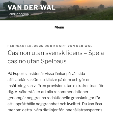
Ga
VAN DER WAL
naar
Familiepagina
de
inhoud
Menu
GEPLAATST
FEBRUARI 18, 2025
DOOR
BART VAN DER WAL
OP
Casinon utan svensk licens – Spela
casino utan Spelpaus
På Esports Insider är vissa länkar på vår sida
affiliatelänkar. Om du klickar på dem och gör en
insättning kan vi få en provision utan extra kostnad för
dig. Vi säkerställer att alla rekommendationer
genomgår noggranna redaktionella granskningar för
att upprätthålla noggrannhet och kvalitet. Du kan läsa
mer om detta i våra riktlinjer för innehållstransparens.