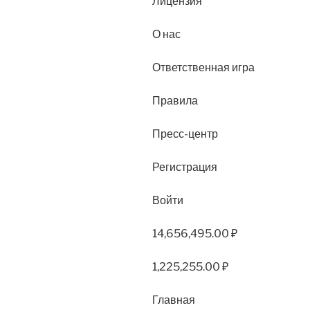
Лицензия
О нас
Ответственная игра
Правила
Пресс-центр
Регистрация
Войти
14,656,495.00 ₽
1,225,255.00 ₽
Главная