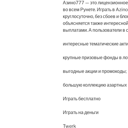
Азино777 — это лицензионное 
во всем Рунете. Играть в Azi
круглосуточно, без сбоев и бл
объясняется также интересно
выплатами. А пользователи в 
интересные тематические акти
крупные призовые фонды в ло
выгодные акции и промокоды;
большую коллекцию азартных 
Играть бесплатно
Играть на деньги
Twerk