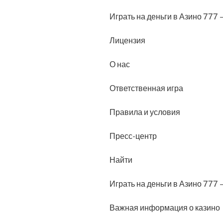
Играть на деньги в Азино 777
Лицензия
О нас
Ответственная игра
Правила и условия
Пресс-центр
Найти
Играть на деньги в Азино 777
Важная информация о казино