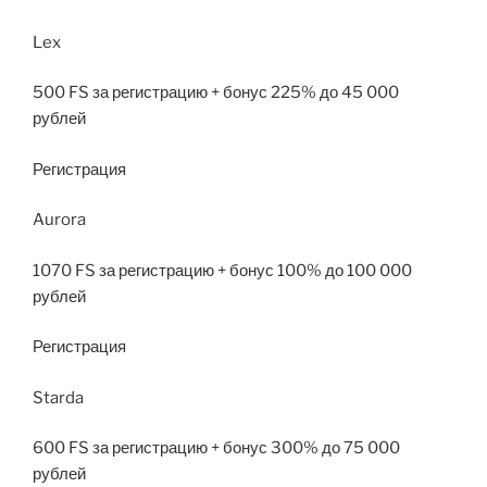
Lex
500 FS за регистрацию + бонус 225% до 45 000
рублей
Регистрация
Aurora
1070 FS за регистрацию + бонус 100% до 100 000
рублей
Регистрация
Starda
600 FS за регистрацию + бонус 300% до 75 000
рублей