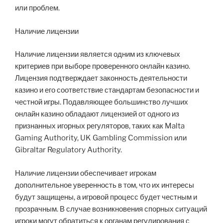
или проблем.
Наличие лицензии
Наличие лицензии является одним из ключевых
критериев при выборе проверенного онлайн казино.
Лицензия подтверждает законность деятельности
казино и его соответствие стандартам безопасности и
честной игры. Подавляющее большинство лучших
онлайн казино обладают лицензией от одного из
признанных игорных регуляторов, таких как Malta
Gaming Authority, UK Gambling Commission или
Gibraltar Regulatory Authority.
Наличие лицензии обеспечивает игрокам
дополнительное уверенность в том, что их интересы
будут защищены, а игровой процесс будет честным и
прозрачным. В случае возникновения спорных ситуаций
игроки могут обратиться к органам регулирования с