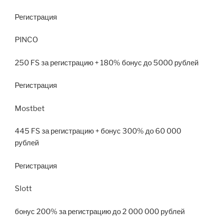
Регистрация
PINCO
250 FS за регистрацию + 180% бонус до 5000 рублей
Регистрация
Mostbet
445 FS за регистрацию + бонус 300% до 60 000
рублей
Регистрация
Slott
бонус 200% за регистрацию до 2 000 000 рублей