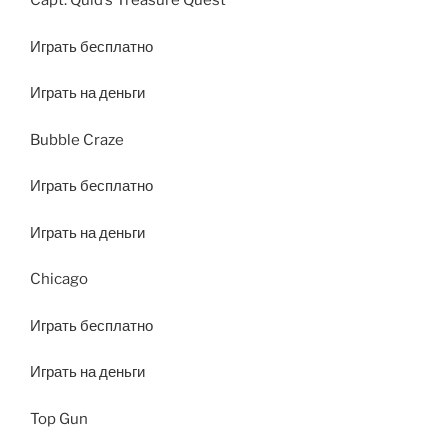
Capt. Quid’s Treasure Quest
Играть бесплатно
Играть на деньги
Bubble Craze
Играть бесплатно
Играть на деньги
Chicago
Играть бесплатно
Играть на деньги
Top Gun