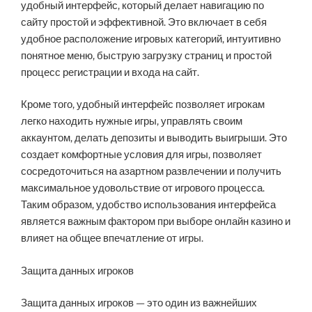
удобный интерфейс, который делает навигацию по
сайту простой и эффективной. Это включает в себя
удобное расположение игровых категорий, интуитивно
понятное меню, быструю загрузку страниц и простой
процесс регистрации и входа на сайт.
Кроме того, удобный интерфейс позволяет игрокам
легко находить нужные игры, управлять своим
аккаунтом, делать депозиты и выводить выигрыши. Это
создает комфортные условия для игры, позволяет
сосредоточиться на азартном развлечении и получить
максимальное удовольствие от игрового процесса.
Таким образом, удобство использования интерфейса
является важным фактором при выборе онлайн казино и
влияет на общее впечатление от игры.
Защита данных игроков
Защита данных игроков — это один из важнейших