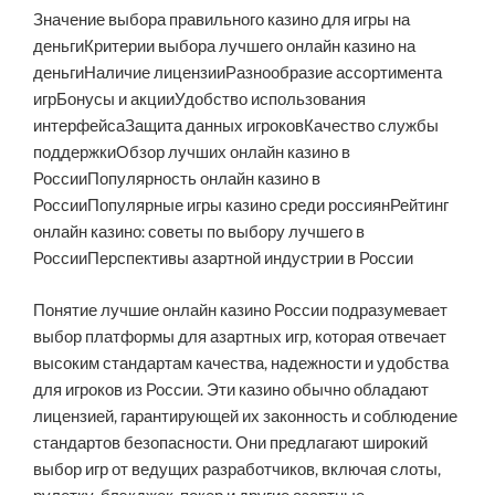
Значение выбора правильного казино для игры на
деньгиКритерии выбора лучшего онлайн казино на
деньгиНаличие лицензииРазнообразие ассортимента
игрБонусы и акцииУдобство использования
интерфейсаЗащита данных игроковКачество службы
поддержкиОбзор лучших онлайн казино в
РоссииПопулярность онлайн казино в
РоссииПопулярные игры казино среди россиянРейтинг
онлайн казино: советы по выбору лучшего в
РоссииПерспективы азартной индустрии в России
Понятие лучшие онлайн казино России подразумевает
выбор платформы для азартных игр, которая отвечает
высоким стандартам качества, надежности и удобства
для игроков из России. Эти казино обычно обладают
лицензией, гарантирующей их законность и соблюдение
стандартов безопасности. Они предлагают широкий
выбор игр от ведущих разработчиков, включая слоты,