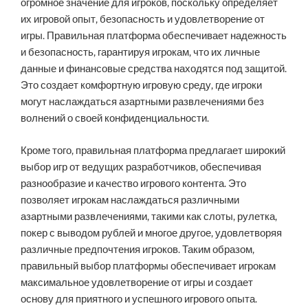
огромное значение для игроков, поскольку определяет
их игровой опыт, безопасность и удовлетворение от
игры. Правильная платформа обеспечивает надежность
и безопасность, гарантируя игрокам, что их личные
данные и финансовые средства находятся под защитой.
Это создает комфортную игровую среду, где игроки
могут наслаждаться азартными развлечениями без
волнений о своей конфиденциальности.
Кроме того, правильная платформа предлагает широкий
выбор игр от ведущих разработчиков, обеспечивая
разнообразие и качество игрового контента. Это
позволяет игрокам наслаждаться различными
азартными развлечениями, такими как слоты, рулетка,
покер с выводом рублей и многое другое, удовлетворяя
различные предпочтения игроков. Таким образом,
правильный выбор платформы обеспечивает игрокам
максимальное удовлетворение от игры и создает
основу для приятного и успешного игрового опыта.