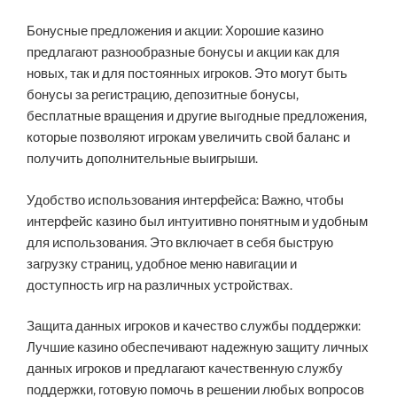
Бонусные предложения и акции: Хорошие казино
предлагают разнообразные бонусы и акции как для
новых, так и для постоянных игроков. Это могут быть
бонусы за регистрацию, депозитные бонусы,
бесплатные вращения и другие выгодные предложения,
которые позволяют игрокам увеличить свой баланс и
получить дополнительные выигрыши.
Удобство использования интерфейса: Важно, чтобы
интерфейс казино был интуитивно понятным и удобным
для использования. Это включает в себя быструю
загрузку страниц, удобное меню навигации и
доступность игр на различных устройствах.
Защита данных игроков и качество службы поддержки:
Лучшие казино обеспечивают надежную защиту личных
данных игроков и предлагают качественную службу
поддержки, готовую помочь в решении любых вопросов