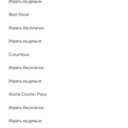
Играть на деньги
Reel Steal
Играть бесплатно
Играть на деньги
Columbus
Играть бесплатно
Играть на деньги
Aloha Cluster Pays
Играть бесплатно
Играть на деньги