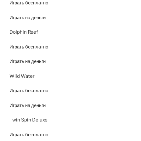
Играть бесплатно
Играть на деньги
Dolphin Reef
Играть бесплатно
Играть на деньги
Wild Water
Играть бесплатно
Играть на деньги
Twin Spin Deluxe
Играть бесплатно