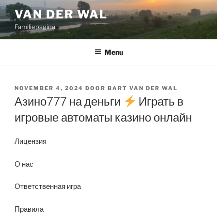
Ga
VAN DER WAL
naar
Familiepagina
de
inhoud
Menu
GEPLAATST
NOVEMBER 4, 2024
DOOR
BART VAN DER WAL
OP
Азино777 на деньги
Играть в
игровые автоматы казино онлайн
Лицензия
О нас
Ответственная игра
Правила