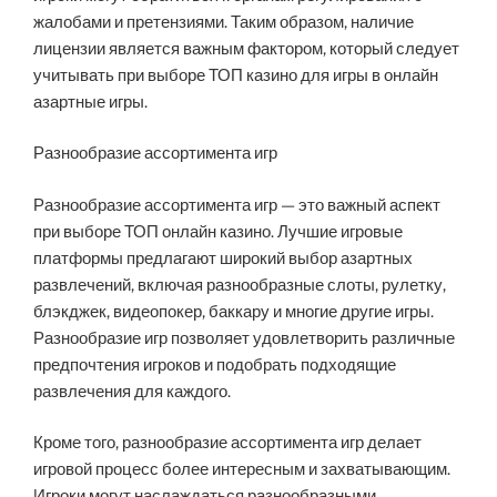
жалобами и претензиями. Таким образом, наличие
лицензии является важным фактором, который следует
учитывать при выборе ТОП казино для игры в онлайн
азартные игры.
Разнообразие ассортимента игр
Разнообразие ассортимента игр — это важный аспект
при выборе ТОП онлайн казино. Лучшие игровые
платформы предлагают широкий выбор азартных
развлечений, включая разнообразные слоты, рулетку,
блэкджек, видеопокер, баккару и многие другие игры.
Разнообразие игр позволяет удовлетворить различные
предпочтения игроков и подобрать подходящие
развлечения для каждого.
Кроме того, разнообразие ассортимента игр делает
игровой процесс более интересным и захватывающим.
Игроки могут наслаждаться разнообразными