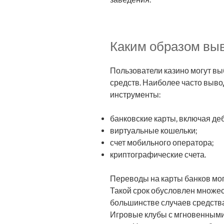
Каким образом выв
Пользователи казино могут в
средств. Наиболее часто выво
инструменты:
банковские карты, включая де
виртуальные кошельки;
счет мобильного оператора;
криптографические счета.
Переводы на карты банков мог
Такой срок обусловлен множес
большинстве случаев средства 
Игровые клубы с мгновенными