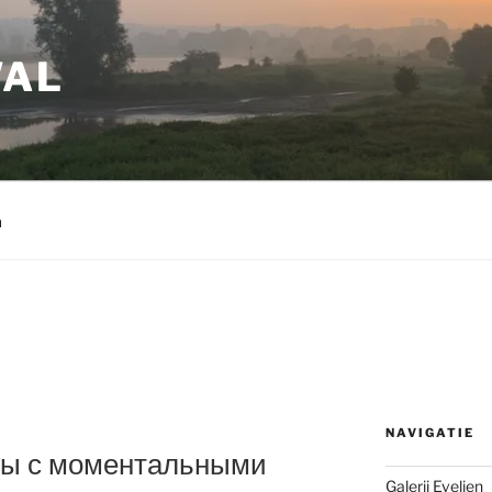
WAL
m
NAVIGATIE
ы с моментальными
Galerij Evelien