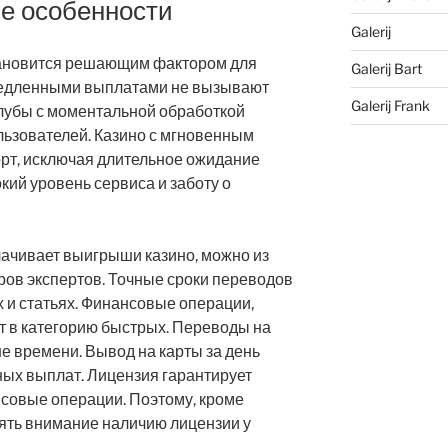
е особенности
Galerij
тановится решающим фактором для
Galerij Bart
медленными выплатами не вызывают
Galerij Frank
клубы с моментальной обработкой
льзователей. Казино с мгновенным
т, исключая длительное ожидание
кий уровень сервиса и заботу о
лачивает выигрыши казино, можно из
ров экспертов. Точные сроки переводов
 и статьях. Финансовые операции,
т в категорию быстрых. Переводы на
 времени. Вывод на карты за день
тных выплат. Лицензия гарантирует
совые операции. Поэтому, кроме
лять внимание наличию лицензии у