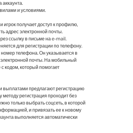
 аккаунта.
вилами и условиями.
 игрок получает доступ к профилю,
ть адрес электронной почты.
ез ссылку в письме на e-mail.
няется для регистрации по телефону.
 номер телефона. Он указывается в
 электронной почты. На мобильный
 с кодом, который помогает
и выплатами предлагают регистрацию
у методу регистрация проходит без
жно только выбрать соцсеть, в которой
нформацией, и привязать ее к новому
аккаунта выполняется автоматически