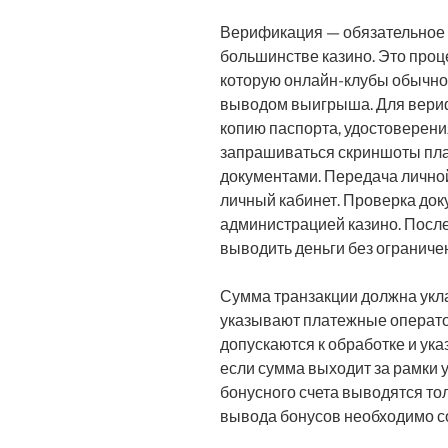
Верификация — обязательное 
большинстве казино. Это проц
которую онлайн-клубы обычно
выводом выигрыша. Для вери
копию паспорта, удостоверения
запрашиваться скриншоты пла
документами. Передача лично
личный кабинет. Проверка до
администрацией казино. После
выводить деньги без ограниче
Сумма транзакции должна укл
указывают платежные операт
допускаются к обработке и ука
если сумма выходит за рамки 
бонусного счета выводятся то
вывода бонусов необходимо с