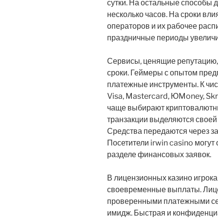
сутки. На остальные способы д
несколько часов. На сроки вл
операторов и их рабочее расп
праздничные периоды увеличи
Сервисы, ценящие репутацию,
сроки. Геймеры с опытом пре
платежные инструменты. К чи
Visa, Mastercard, ЮMoney, Skr
чаще выбирают криптовалютн
транзакции выделяются своей
Средства передаются через з
Посетители irwin casino могу
разделе финансовых заявок.
В лицензионных казино игрок
своевременные выплаты. Лиц
проверенными платежными с
имидж. Быстрая и конфиденци