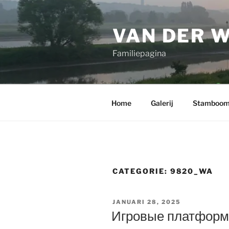
Ga
naar
VAN DER 
de
inhoud
Familiepagina
Home
Galerij
Stamboo
CATEGORIE:
9820_WA
GEPLAATST
JANUARI 28, 2025
OP
Игровые платформ