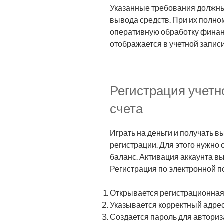
Указанные требования должн
вывода средств. При их полн
оперативную обработку финан
отображается в учетной записи
Регистрация учетн
счета
Играть на деньги и получать в
регистрации. Для этого нужно 
баланс. Активация аккаунта в
Регистрация по электронной по
Открывается регистрационная
Указывается корректный адрес
Создается пароль для авториз