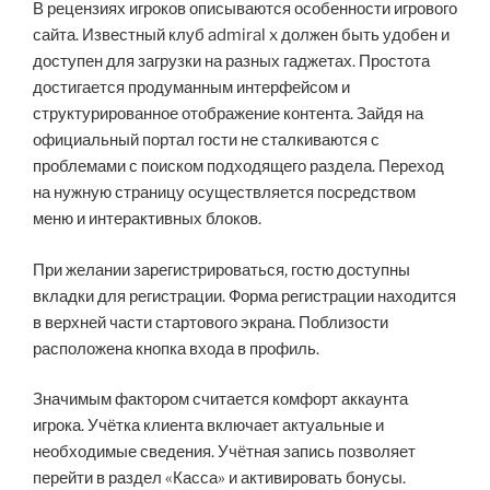
В рецензиях игроков описываются особенности игрового
сайта. Известный клуб admiral x должен быть удобен и
доступен для загрузки на разных гаджетах. Простота
достигается продуманным интерфейсом и
структурированное отображение контента. Зайдя на
официальный портал гости не сталкиваются с
проблемами с поиском подходящего раздела. Переход
на нужную страницу осуществляется посредством
меню и интерактивных блоков.
При желании зарегистрироваться, гостю доступны
вкладки для регистрации. Форма регистрации находится
в верхней части стартового экрана. Поблизости
расположена кнопка входа в профиль.
Значимым фактором считается комфорт аккаунта
игрока. Учётка клиента включает актуальные и
необходимые сведения. Учётная запись позволяет
перейти в раздел «Касса» и активировать бонусы.