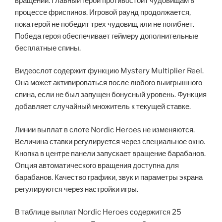
вращений. Главный герой противостоит чудовищам в
процессе фриспинов. Игровой раунд продолжается,
пока герой не победит трех чудовищ или не погибнет.
Победа героя обеспечивает геймеру дополнительные
бесплатные спины.
Видеослот содержит функцию Mystery Multiplier Reel.
Она может активироваться после любого выигрышного
спина, если не был запущен бонусный уровень. Функция
добавляет случайный множитель к текущей ставке.
Линии выплат в слоте Nordic Heroes не изменяются.
Величина ставки регулируется через специальное окно.
Кнопка в центре панели запускает вращение барабанов.
Опция автоматического вращения доступна для
барабанов. Качество графики, звук и параметры экрана
регулируются через настройки игры.
В таблице выплат Nordic Heroes содержится 25