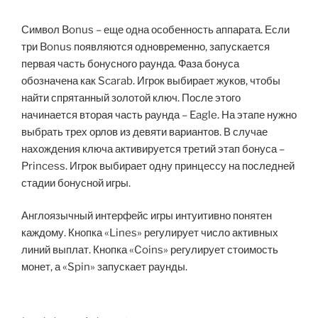
Символ Bonus – еще одна особенность аппарата. Если
три Bonus появляются одновременно, запускается
первая часть бонусного раунда. Фаза бонуса
обозначена как Scarab. Игрок выбирает жуков, чтобы
найти спрятанный золотой ключ. После этого
начинается вторая часть раунда – Eagle. На этапе нужно
выбрать трех орлов из девяти вариантов. В случае
нахождения ключа активируется третий этап бонуса –
Princess. Игрок выбирает одну принцессу на последней
стадии бонусной игры.
Англоязычный интерфейс игры интуитивно понятен
каждому. Кнопка «Lines» регулирует число активных
линий выплат. Кнопка «Coins» регулирует стоимость
монет, а «Spin» запускает раунды.