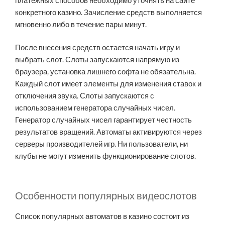
платежных способов необходимо уточнять на сайте
конкретного казино. Зачисление средств выполняется
мгновенно либо в течение пары минут.
После внесения средств остается начать игру и
выбрать слот. Слоты запускаются напрямую из
браузера, установка лишнего софта не обязательна.
Каждый слот имеет элементы для изменения ставок и
отключения звука. Слоты запускаются с
использованием генератора случайных чисел.
Генератор случайных чисел гарантирует честность
результатов вращений. Автоматы активируются через
серверы производителей игр. Ни пользователи, ни
клубы не могут изменить функционирование слотов.
Особенности популярных видеослотов
Список популярных автоматов в казино состоит из