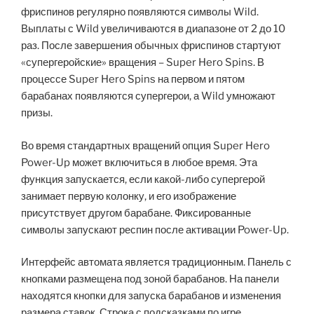
фриспинов регулярно появляются символы Wild.
Выплаты с Wild увеличиваются в диапазоне от 2 до 10
раз. После завершения обычных фриспинов стартуют
«супергеройские» вращения – Super Hero Spins. В
процессе Super Hero Spins на первом и пятом
барабанах появляются супергерои, а Wild умножают
призы.
Во время стандартных вращений опция Super Hero
Power-Up может включиться в любое время. Эта
функция запускается, если какой-либо супергерой
занимает первую колонку, и его изображение
присутствует другом барабане. Фиксированные
символы запускают респин после активации Power-Up.
Интерфейс автомата является традиционным. Панель с
кнопками размещена под зоной барабанов. На панели
находятся кнопки для запуска барабанов и изменения
размера ставок. Строка с подсказками по игре