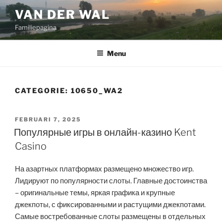
Ga
VAN DER WAL
naar
Familiepagina
de
inhoud
Menu
CATEGORIE:
10650_WA2
GEPLAATST
FEBRUARI 7, 2025
OP
Популярные игры в онлайн-казино Kent
Casino
На азартных платформах размещено множество игр.
Лидируют по популярности слоты. Главные достоинства
– оригинальные темы, яркая графика и крупные
джекпоты, с фиксированными и растущими джекпотами.
Самые востребованные слоты размещены в отдельных