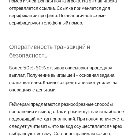
номер и электронная почта игрока. На e-mail игрока
отправляется ссылка. Ссылка применяется для
верификации профиля. По аналогичной схеме
верифицируют телефонный номер.
Оперативность транзакций и
безопасность
Более 50%-60% отзывов описывают процедуру
выплат. Получение выигрышей – основная задача
пользователей. Казино сосредотачивают усилия на
операциях с деньгами.
Геймерам предлагаются разнообразные способы
пополнения и вывода. Так игроки могут найти наиболее
подходящий метод пополнений. При пополнении счета
следует учитывать, что вывод осуществляется через
выбранную систему. Согласно правилам казино,