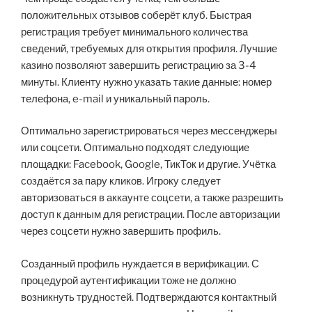
положительных отзывов соберёт клуб. Быстрая
регистрация требует минимального количества
сведений, требуемых для открытия профиля. Лучшие
казино позволяют завершить регистрацию за 3-4
минуты. Клиенту нужно указать такие данные: номер
телефона, e-mail и уникальный пароль.
Оптимально зарегистрироваться через мессенджеры
или соцсети. Оптимально подходят следующие
площадки: Facebook, Google, ТикТок и другие. Учётка
создаётся за пару кликов. Игроку следует
авторизоваться в аккаунте соцсети, а также разрешить
доступ к данным для регистрации. После авторизации
через соцсети нужно завершить профиль.
Созданный профиль нуждается в верификации. С
процедурой аутентификации тоже не должно
возникнуть трудностей. Подтверждаются контактный