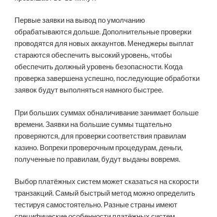
Первые заявки на вывод по умолчанию
обрабатываются дольше. Дополнительные проверки
проводятся для новых аккаунтов. Менеджеры выплат
стараются обеспечить высокий уровень, чтобы
обеспечить должный уровень безопасности. Когда
проверка завершена успешно, последующие обработки
заявок будут выполняться намного быстрее.
При больших суммах обналичивание занимает больше
времени. Заявки на большие суммы тщательно
проверяются, для проверки соответствия правилам
казино. Вопреки проверочным процедурам, деньги,
полученные по правилам, будут выданы вовремя.
Выбор платёжных систем может сказаться на скорости
транзакций. Самый быстрый метод можно определить
тестируя самостоятельно. Разные страны имеют
специфические особенности платёжных систем.