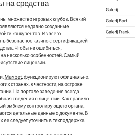
ы на средства
Galerij
ны множество игровых клубов. Всякий
Galerij Bart
 появляются недавно созданные
Galerij Frank
ойти конкурентов. Из всего
ть безопасное казино с сертификацией
дства. Чтобы не ошибиться,
 на несколько особенностей. Самый
рисутствие лицензии.
и,
Maxbet
, функционируют официально.
их странах, в частности, на острове
тании. На портале заведения всегда
бная сведения о лицензии. Как правило
ный эмблему контролирующего органа,
аются детальные данные о документе. В
 ее следует уточнить в техподдержке.
я надежная гарантия надежности