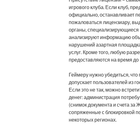
игрового клуба. Если клуб, п
официально, останавливает пе
пожаловаться лицензиару, в
органы, специализирующиеся 
анализируют информацию объе
нарушений азартная площадка
услуг. Кроме того, любую раз
предоставляются на время до 
Геймеру нужно убедиться, что
допускает пользователей из го
Если это не так, можно встрет
денег: администрация потребу
(снимок документа и счета за
сопряженные с блокировкой п
некоторых регионах.