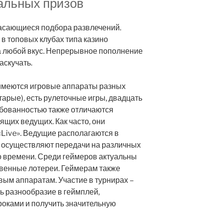
альных призов
 касающиеся подбора развлечений.
 в топовых клубах типа казино
на любой вкус. Непрерывное пополнение
аскучать.
имеются игровые аппараты разных
тарые), есть рулеточные игры, двадцать
ебованностью также отличаются
ящих ведущих. Как часто, они
«Live». Ведущие располагаются в
 осуществляют передачи на различных
о времени. Среди геймеров актуальны
новенные лотереи. Геймерам также
вым аппаратам. Участие в турнирах –
ь разнообразие в геймплей,
роками и получить значительную