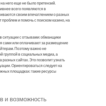
на него еще не было претензий.
ивнее всего появляются в
иваются своим впечатлением о разных
т проблем и помочь с поиском казино, на
 в ситуации с отзывами: обманщики
я сами или оплачивают за размещение
йтерам. Поэтому важно не
ой группой в социальных медиа, а
а разных сайтах. Это позволит узнать
уации. Ориентироваться следует на
жных площадках: такие ресурсы
в и возможность